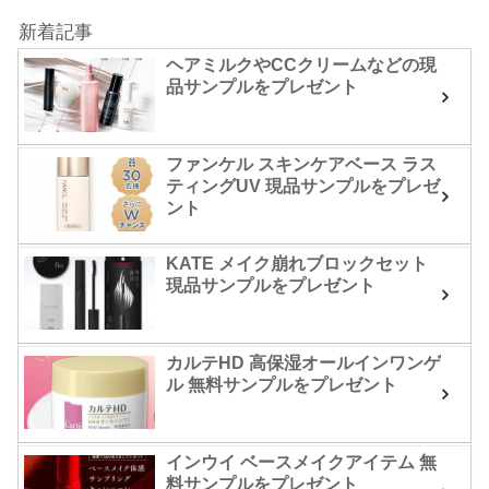
新着記事
ヘアミルクやCCクリームなどの現
品サンプルをプレゼント
ファンケル スキンケアベース ラス
ティングUV 現品サンプルをプレゼ
ント
KATE メイク崩れブロックセット
現品サンプルをプレゼント
カルテHD 高保湿オールインワンゲ
ル 無料サンプルをプレゼント
インウイ ベースメイクアイテム 無
料サンプルをプレゼント