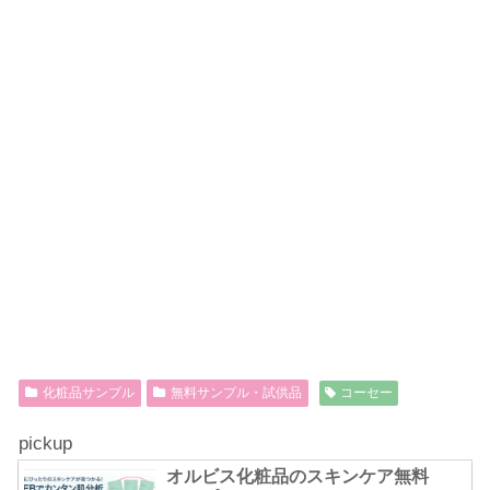
化粧品サンプル
無料サンプル・試供品
コーセー
pickup
オルビス化粧品のスキンケア無料