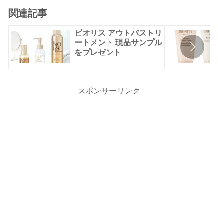
関連記事
ビオリス アウトバストリ
ートメント 現品サンプル
をプレゼント
スポンサーリンク