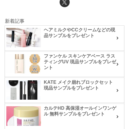
新着記事
ヘアミルクやCCクリームなどの現
品サンプルをプレゼント
ファンケル スキンケアベース ラス
ティングUV 現品サンプルをプレゼ
ント
KATE メイク崩れブロックセット
現品サンプルをプレゼント
カルテHD 高保湿オールインワンゲ
ル 無料サンプルをプレゼント