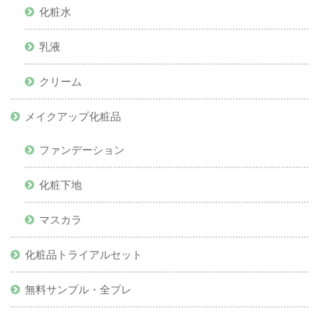
化粧水
乳液
クリーム
メイクアップ化粧品
ファンデーション
化粧下地
マスカラ
化粧品トライアルセット
無料サンプル・全プレ