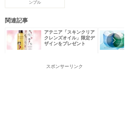
ンプル
関連記事
アテニア「スキンクリア
クレンズオイル」限定デ
ザインをプレゼント
スポンサーリンク