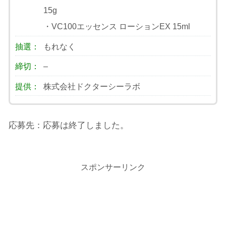
15g
・VC100エッセンス ローションEX 15ml
抽選：
もれなく
締切：
–
提供：
株式会社ドクターシーラボ
応募先：応募は終了しました。
スポンサーリンク