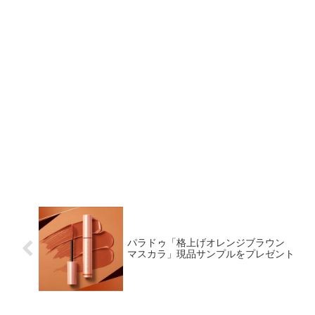
パラドゥ「格上げオレンジブラウン
マスカラ」現品サンプルをプレゼント