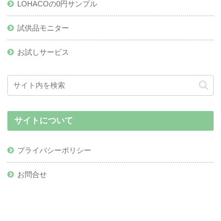
LOHACOの0円サンプル
試供品モニター
お試しサービス
サイトについて
プライバシーポリシー
お問合せ