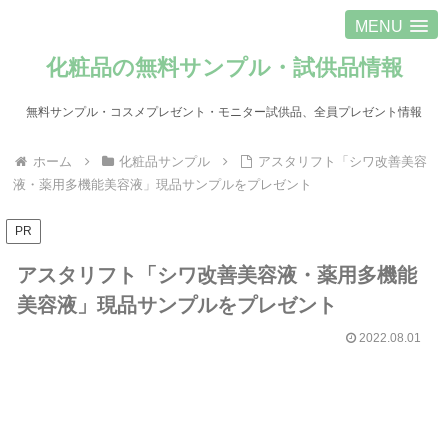
MENU
化粧品の無料サンプル・試供品情報
無料サンプル・コスメプレゼント・モニター試供品、全員プレゼント情報
ホーム
化粧品サンプル
アスタリフト「シワ改善美容
液・薬用多機能美容液」現品サンプルをプレゼント
PR
アスタリフト「シワ改善美容液・薬用多機能
美容液」現品サンプルをプレゼント
2022.08.01