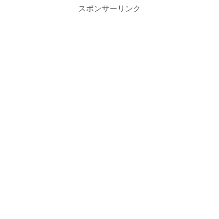
スポンサーリンク