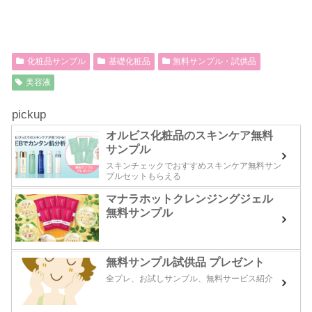
化粧品サンプル
基礎化粧品
無料サンプル・試供品
美容液
pickup
オルビス化粧品のスキンケア無料
サンプル
スキンチェックでおすすめスキンケア無料サン
プルセットもらえる
マナラホットクレンジングジェル
無料サンプル
無料サンプル試供品 プレゼント
全プレ、お試しサンプル、無料サービス紹介