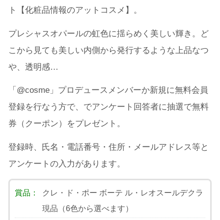
ト【化粧品情報のアットコスメ】。
プレシャスオパールの虹色に揺らめく美しい輝き。ど
こから見ても美しい内側から発行するような上品なつ
や、透明感…
「@cosme」プロデュースメンバーか新規に無料会員
登録を行なう方で、でアンケート回答者に抽選で無料
券（クーポン）をプレゼント。
登録時、氏名・電話番号・住所・メールアドレス等と
アンケートの入力があります。
賞品：
クレ・ド・ポー ボーテ ル・レオスールデクラ
現品（6色から選べます）