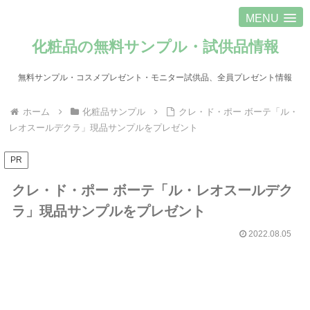
MENU
化粧品の無料サンプル・試供品情報
無料サンプル・コスメプレゼント・モニター試供品、全員プレゼント情報
ホーム
化粧品サンプル
クレ・ド・ポー ボーテ「ル・
レオスールデクラ」現品サンプルをプレゼント
PR
クレ・ド・ポー ボーテ「ル・レオスールデク
ラ」現品サンプルをプレゼント
2022.08.05