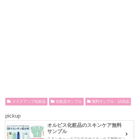
メイクアップ化粧品
化粧品サンプル
無料サンプル・試供品
pickup
オルビス化粧品のスキンケア無料
サンプル
スキンチェックでおすすめスキンケア無料サン