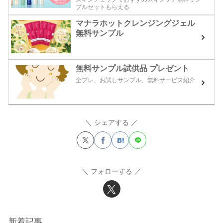
プルセットもらえる
マナラホットクレンジングジェル
無料サンプル
無料サンプル試供品 プレゼント
全プレ、お試しサンプル、無料サービス紹介
シェアする
フォローする
新着記事