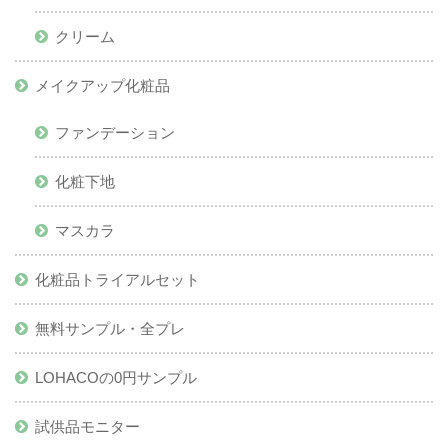
クリーム
メイクアップ化粧品
ファンデーション
化粧下地
マスカラ
化粧品トライアルセット
無料サンプル・全プレ
LOHACOの0円サンプル
試供品モニター