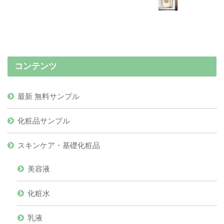
コンテンツ
最新 無料サンプル
化粧品サンプル
スキンケア・基礎化粧品
美容液
化粧水
乳液