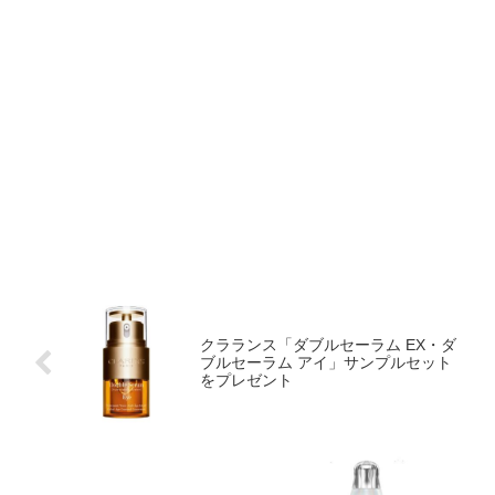
クラランス「ダブルセーラム EX・ダ
ブルセーラム アイ」サンプルセット
をプレゼント