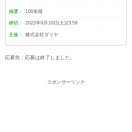
抽選：
100名様
締切：
2022年9月10日(土)23:59
主催：
株式会社ダリヤ
応募先：応募は終了しました。
スポンサーリンク