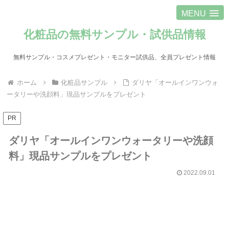
MENU
化粧品の無料サンプル・試供品情報
無料サンプル・コスメプレゼント・モニター試供品、全員プレゼント情報
ホーム
化粧品サンプル
ダリヤ「オールインワンウォ
ータリーや洗顔料」現品サンプルをプレゼント
PR
ダリヤ「オールインワンウォータリーや洗顔
料」現品サンプルをプレゼント
2022.09.01