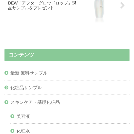
DEW「アフターグロウドロップ」現
品サンプルをプレゼント
コンテンツ
最新 無料サンプル
化粧品サンプル
スキンケア・基礎化粧品
美容液
化粧水