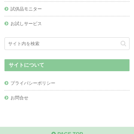
試供品モニター
お試しサービス
サイトについて
プライバシーポリシー
お問合せ