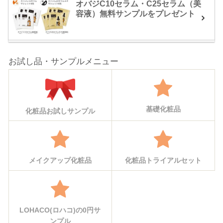
オバジC10セラム・C25セラム（美
容液）無料サンプルをプレゼント
お試し品・サンプルメニュー
基礎化粧品
化粧品お試しサンプル
メイクアップ化粧品
化粧品トライアルセット
LOHACO(ロハコ)の0円サ
ンプル