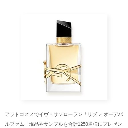
アットコスメでイヴ・サンローラン「リブレ オーデパ
ルファム」現品やサンプルを合計1250名様にプレゼン