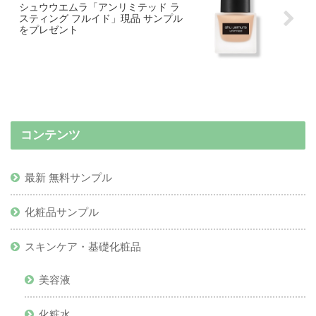
シュウウエムラ「アンリミテッド ラ
スティング フルイド」現品 サンプル
をプレゼント
コンテンツ
最新 無料サンプル
化粧品サンプル
スキンケア・基礎化粧品
美容液
化粧水