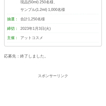
現品(50ml) 250名様、
サンプル(1.2ml) 1,000名様
抽選：
合計1,250名様
締切：
2023年1月3日(火)
主催：
アットコスメ
応募先：終了しました。
スポンサーリンク