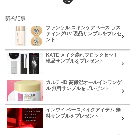
新着記事
ファンケル スキンケアベース ラス
ティングUV 現品サンプルをプレゼ
ント
KATE メイク崩れブロックセット
現品サンプルをプレゼント
カルテHD 高保湿オールインワンゲ
ル 無料サンプルをプレゼント
インウイ ベースメイクアイテム 無
料サンプルをプレゼント