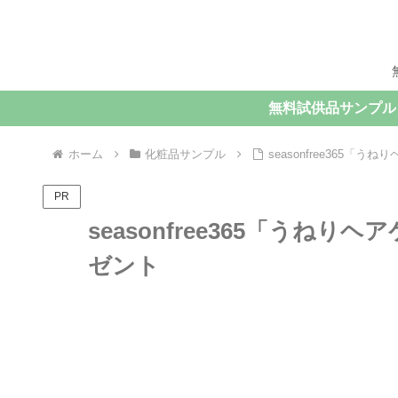
無料試供品サンプル
ホーム
化粧品サンプル
seasonfree365
PR
seasonfree365「うね
ゼント