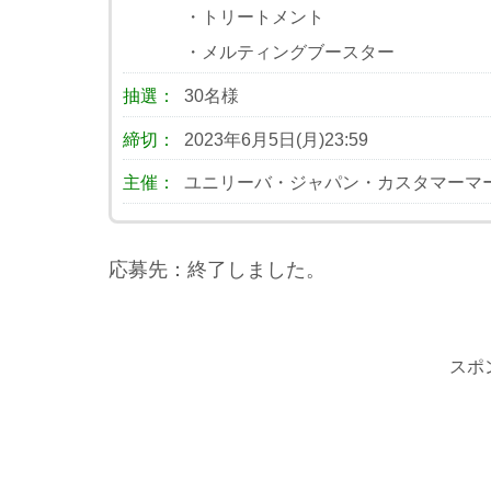
・トリートメント
・メルティングブースター
抽選：
30名様
締切：
2023年6月5日(月)23:59
主催：
ユニリーバ・ジャパン・カスタマーマ
応募先：終了しました。
スポ