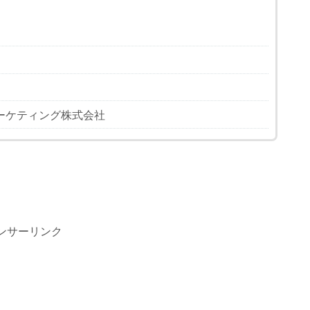
ーケティング株式会社
ンサーリンク