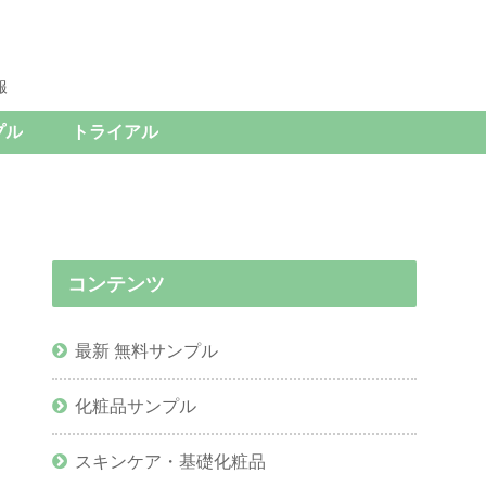
報
プル
トライアル
コンテンツ
最新 無料サンプル
化粧品サンプル
スキンケア・基礎化粧品