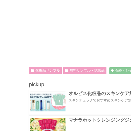
化粧品サンプル
無料サンプル・試供品
石鹸・シ
pickup
オルビス化粧品のスキンケア
スキンチェックでおすすめスキンケア
マナラホットクレンジングジ