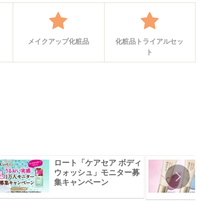
メイクアップ化粧品
化粧品トライアルセッ
ト
ロート「ケアセア ボディ
ウォッシュ」モニター募
集キャンペーン