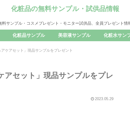
化粧品の無料サンプル・試供品情報
無料サンプル・コスメプレゼント・モニター試供品、全員プレゼント情
化粧品サンプル
美容液サンプル
化粧水サン
「うねりヘアケアセット」現品サンプルをプレゼント
りヘアケアセット」現品サンプルをプレ
2023.05.29