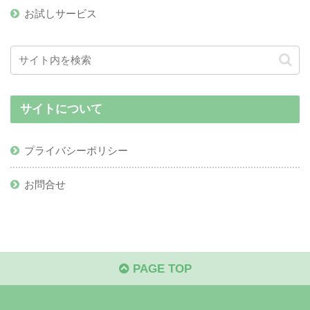
お試しサービス
サイトについて
プライバシーポリシー
お問合せ
PAGE TOP