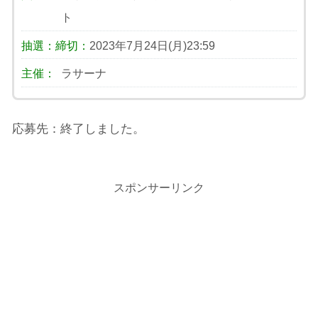
ト
抽選：
締切：
2023年7月24日(月)23:59
主催：
ラサーナ
応募先：終了しました。
スポンサーリンク