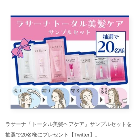
ラサーナ「トータル美髪ヘアケア」サンプルセットを
抽選で20名様にプレゼント【Twitter】。