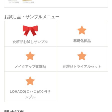
お試し品・サンプルメニュー
基礎化粧品
化粧品お試しサンプル
メイクアップ化粧品
化粧品トライアルセット
LOHACO(ロハコ)の0円サ
ンプル