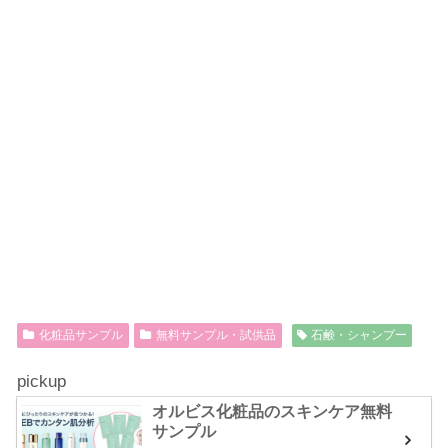
化粧品サンプル
無料サンプル・試供品
石鹸・シャンプー
pickup
オルビス化粧品のスキンケア無料
サンプル