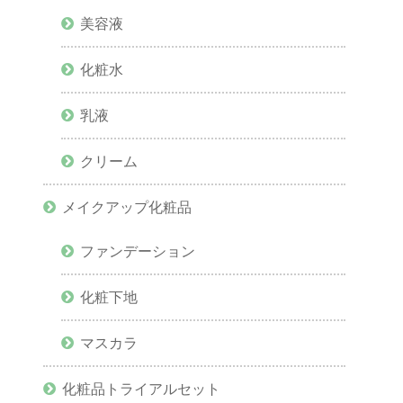
美容液
化粧水
乳液
クリーム
メイクアップ化粧品
ファンデーション
化粧下地
マスカラ
化粧品トライアルセット