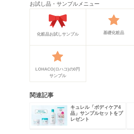
お試し品・サンプルメニュー
基礎化粧品
化粧品お試しサンプル
LOHACO(ロハコ)の0円
サンプル
関連記事
キュレル「ボディケア4
品」サンプルセットをプ
レゼント