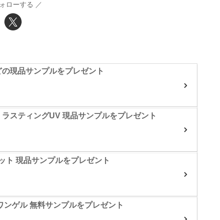
ォローする
どの現品サンプルをプレゼント
 ラスティングUV 現品サンプルをプレゼント
セット 現品サンプルをプレゼント
ワンゲル 無料サンプルをプレゼント