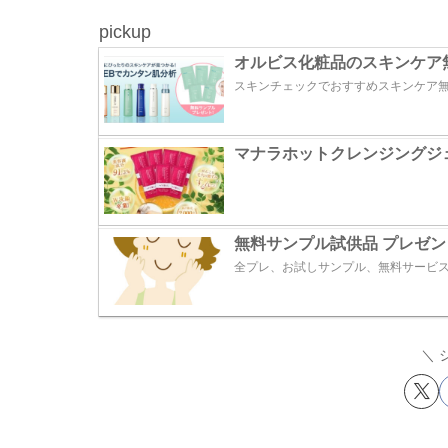
pickup
オルビス化粧品のスキンケア
スキンチェックでおすすめスキンケア
マナラホットクレンジングジ
無料サンプル試供品 プレゼン
全プレ、お試しサンプル、無料サービ