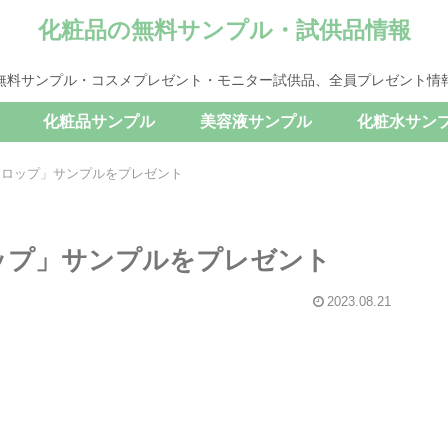
化粧品の無料サンプル・試供品情報
無料サンプル・コスメプレゼント・モニター試供品、全員プレゼント情
化粧品サンプル
美容液サンプル
化粧水サン
ドロップ」サンプルをプレゼント
ップ」サンプルをプレゼント
2023.08.21