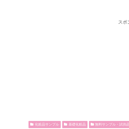
スポ
化粧品サンプル
基礎化粧品
無料サンプル・試供