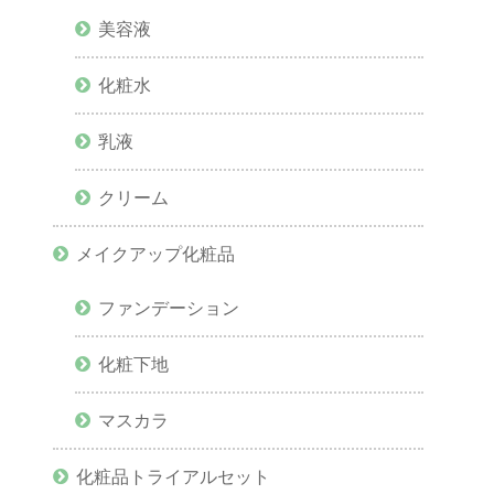
美容液
化粧水
乳液
クリーム
メイクアップ化粧品
ファンデーション
化粧下地
マスカラ
化粧品トライアルセット