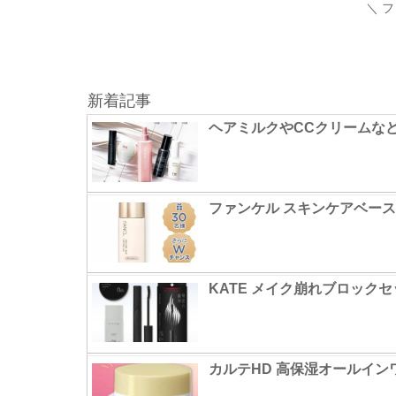
フ
新着記事
ヘアミルクやCCクリームな
ファンケル スキンケアベース
KATE メイク崩れブロック
カルテHD 高保湿オールイン