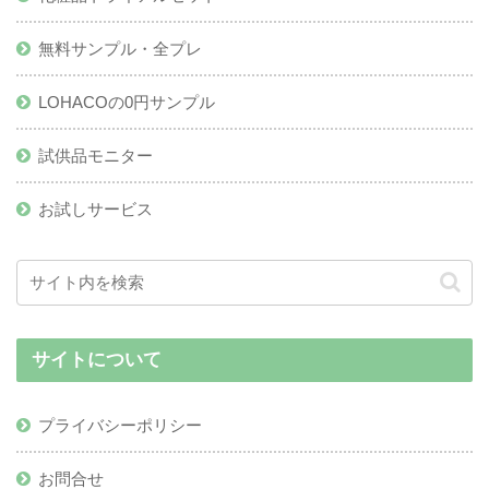
無料サンプル・全プレ
LOHACOの0円サンプル
試供品モニター
お試しサービス
サイトについて
プライバシーポリシー
お問合せ