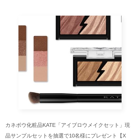
カネボウ化粧品KATE「アイブロウメイクセット」現
品サンプルセットを抽選で10名様にプレゼント【X