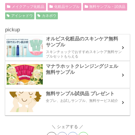
メイクアップ化粧品
化粧品サンプル
無料サンプル・試供品
アイシャドウ
カネボウ
pickup
オルビス化粧品のスキンケア無料
サンプル
スキンチェックでおすすめスキンケア無料サン
プルセットもらえる
マナラホットクレンジングジェル
無料サンプル
無料サンプル試供品 プレゼント
全プレ、お試しサンプル、無料サービス紹介
シェアする