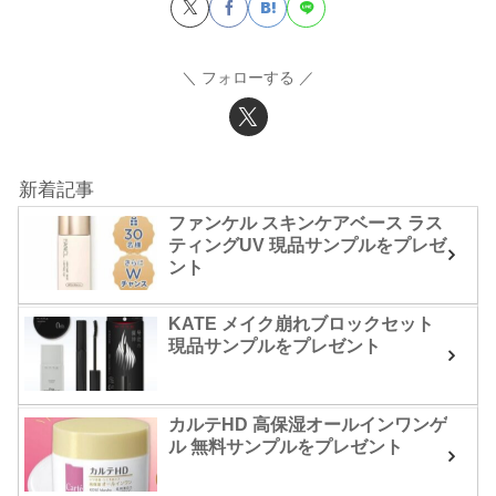
フォローする
新着記事
ファンケル スキンケアベース ラス
ティングUV 現品サンプルをプレゼ
ント
KATE メイク崩れブロックセット
現品サンプルをプレゼント
カルテHD 高保湿オールインワンゲ
ル 無料サンプルをプレゼント