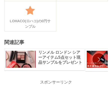
LOHACO(ロハコ)の0円サ
ンプル
関連記事
リンメル ロンドン シア
ーアイテム5点セット現
品サンプルをプレゼント
スポンサーリンク