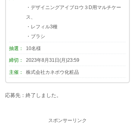
・デザイニングアイブロウ３D用マルチケー
ス、
・レフィル3種
・ブラシ
抽選：
10名様
締切：
2023年8月31日(月)23:59
主催：
株式会社カネボウ化粧品
応募先：終了しました。
スポンサーリンク