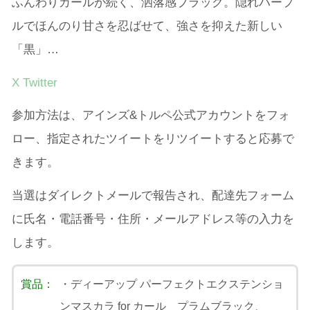
ふんわりカールが続く、洒落感ブラック。隠れパープ
ルでほんのり甘さを忍ばせて、強さを抑えた新しい
「黒」…
X Twitter
参加方法は、アインズ&トルペ公式アカウントをフォ
ロー、指定されたツイートをリツイートすると応募で
きます。
当選はダイレクトメールで報告され、配達先フォーム
に氏名・電話番号・住所・メールアドレス等の入力を
します。
賞品：
・ディーアップ パーフェクトエクステンショ
ンマスカラ for カール プラムブラック、