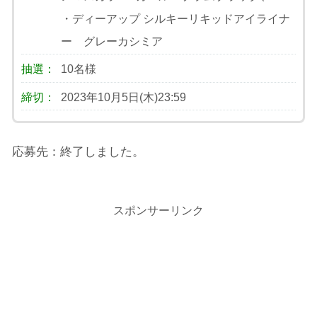
・ディーアップ シルキーリキッドアイライナ
ー グレーカシミア
抽選：
10名様
締切：
2023年10月5日(木)23:59
応募先：終了しました。
スポンサーリンク