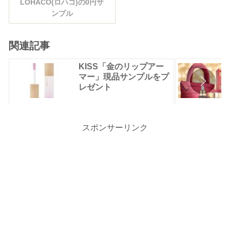
LOHACO(ロハコ)の0円サ
ンプル
関連記事
KISS「金のリップアー
マー」現品サンプルをプ
レゼント
スポンサーリンク