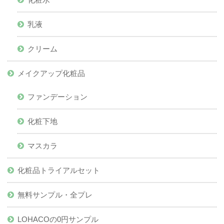
乳液
クリーム
メイクアップ化粧品
ファンデーション
化粧下地
マスカラ
化粧品トライアルセット
無料サンプル・全プレ
LOHACOの0円サンプル