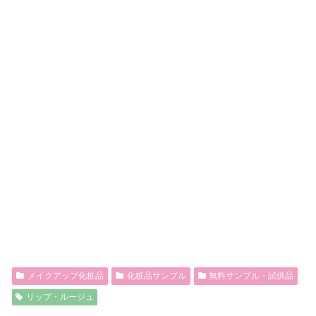
メイクアップ化粧品
化粧品サンプル
無料サンプル・試供品
リップ・ルージュ