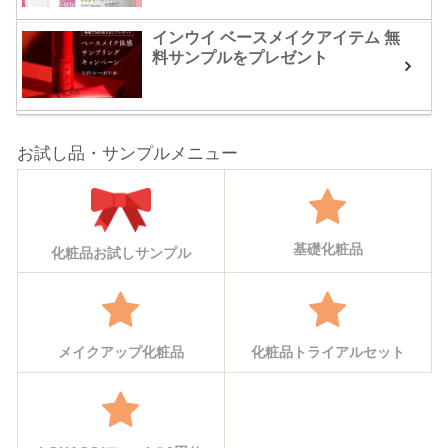
インウイ ベースメイクアイテム 無
料サンプルをプレゼント
お試し品・サンプルメニュー
基礎化粧品
化粧品お試しサンプル
メイクアップ化粧品
化粧品トライアルセット