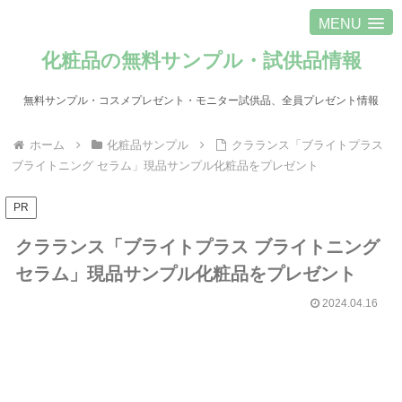
MENU
化粧品の無料サンプル・試供品情報
無料サンプル・コスメプレゼント・モニター試供品、全員プレゼント情報
ホーム
化粧品サンプル
クラランス「ブライトプラス
ブライトニング セラム」現品サンプル化粧品をプレゼント
PR
クラランス「ブライトプラス ブライトニング
セラム」現品サンプル化粧品をプレゼント
2024.04.16