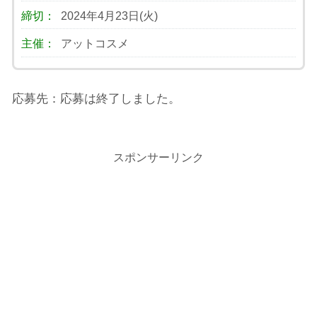
締切：
2024年4月23日(火)
主催：
アットコスメ
応募先：応募は終了しました。
スポンサーリンク