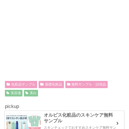
化粧品サンプル
基礎化粧品
無料サンプル・試供品
美容液
美白
pickup
オルビス化粧品のスキンケア無料
サンプル
スキンチェックでおすすめスキンケア無料サン