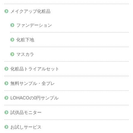
メイクアップ化粧品
ファンデーション
化粧下地
マスカラ
化粧品トライアルセット
無料サンプル・全プレ
LOHACOの0円サンプル
試供品モニター
お試しサービス