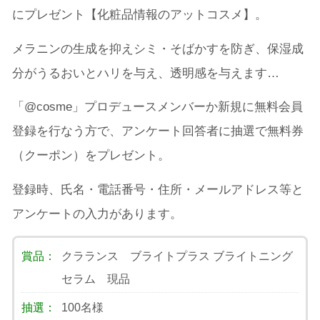
にプレゼント【化粧品情報のアットコスメ】。
メラニンの生成を抑えシミ・そばかすを防ぎ、保湿成
分がうるおいとハリを与え、透明感を与えます…
「@cosme」プロデュースメンバーか新規に無料会員
登録を行なう方で、アンケート回答者に抽選で無料券
（クーポン）をプレゼント。
登録時、氏名・電話番号・住所・メールアドレス等と
アンケートの入力があります。
賞品：
クラランス ブライトプラス ブライトニング
セラム 現品
抽選：
100名様