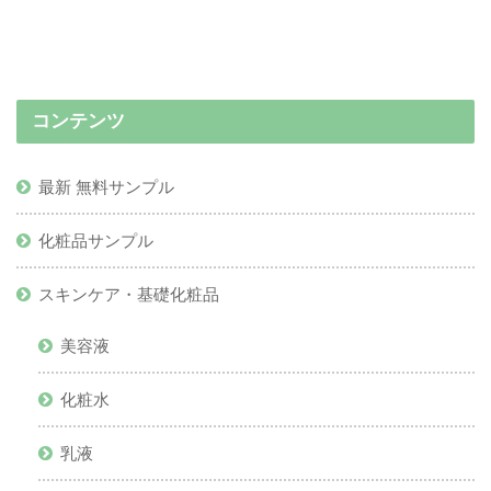
コンテンツ
最新 無料サンプル
化粧品サンプル
スキンケア・基礎化粧品
美容液
化粧水
乳液