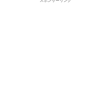
スポンサーリンク