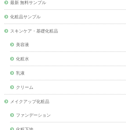
最新 無料サンプル
化粧品サンプル
スキンケア・基礎化粧品
美容液
化粧水
乳液
クリーム
メイクアップ化粧品
ファンデーション
化粧下地