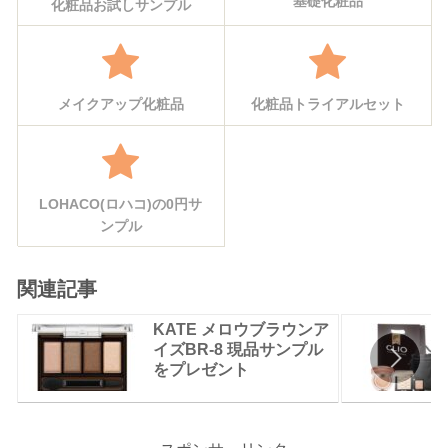
基礎化粧品
化粧品お試しサンプル
メイクアップ化粧品
化粧品トライアルセット
LOHACO(ロハコ)の0円サ
ンプル
関連記事
KATE メロウブラウンア
イズBR-8 現品サンプル
をプレゼント