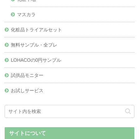
マスカラ
化粧品トライアルセット
無料サンプル・全プレ
LOHACOの0円サンプル
試供品モニター
お試しサービス
サイトについて