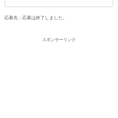
応募先：応募は終了しました。
スポンサーリンク