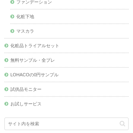
ファンデーション
化粧下地
マスカラ
化粧品トライアルセット
無料サンプル・全プレ
LOHACOの0円サンプル
試供品モニター
お試しサービス