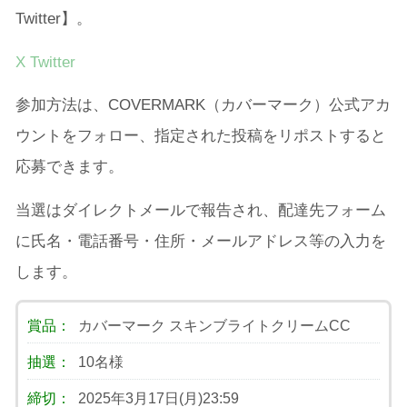
Twitter】。
X Twitter
参加方法は、COVERMARK（カバーマーク）公式アカ
ウントをフォロー、指定された投稿をリポストすると
応募できます。
当選はダイレクトメールで報告され、配達先フォーム
に氏名・電話番号・住所・メールアドレス等の入力を
します。
賞品：
カバーマーク スキンブライトクリームCC
抽選：
10名様
締切：
2025年3月17日(月)23:59