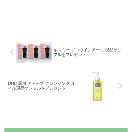
キスミー グロウインチーク 現品サン
プルをプレゼント
DHC 薬用 ディープ クレンジング オ
イル現品サンプルをプレゼント