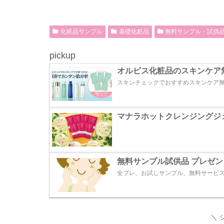
化粧品サンプル
基礎化粧品
無料サンプル・試供
pickup
オルビス化粧品のスキンケア
スキンチェックでおすすめスキンケア
マナラホットクレンジングジ
無料サンプル試供品 プレゼン
全プレ、お試しサンプル、無料サービ