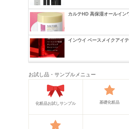
カルテHD 高保湿オールイン
インウイ ベースメイクアイテ
お試し品・サンプルメニュー
基礎化粧品
化粧品お試しサンプル