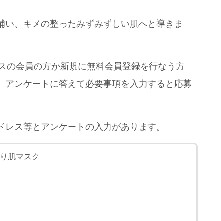
補い、キメの整ったみずみずしい肌へと導きま
ービスの会員の方か新規に無料会員登録を行なう方
、アンケートに答えて必要事項を入力すると応募
ドレス等とアンケートの入力があります。
とり肌マスク