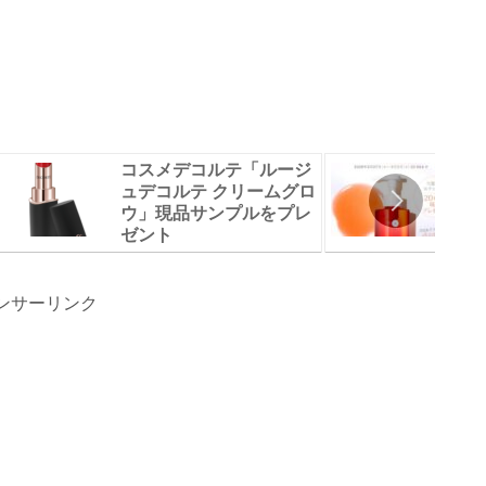
コスメデコルテ「ルージ
ド
ュデコルテ クリームグロ
ウ」現品サンプルをプレ
ゼント
ンサーリンク