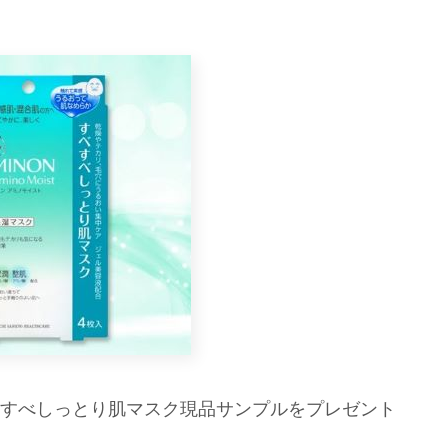
すべすべしっとり肌マスク現品サンプルをプレゼント