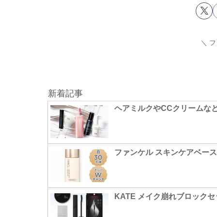
フ
新着記事
ヘアミルクやCCクリームな
ファンケル スキンケアベース
KATE メイク崩れブロック