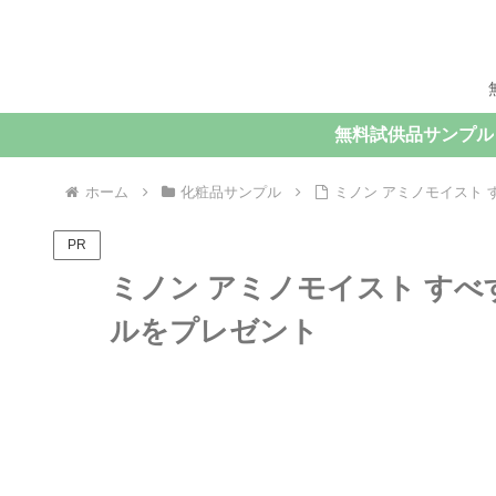
無料試供品サンプル
ホーム
化粧品サンプル
ミノン アミノモイスト
PR
ミノン アミノモイスト す
ルをプレゼント