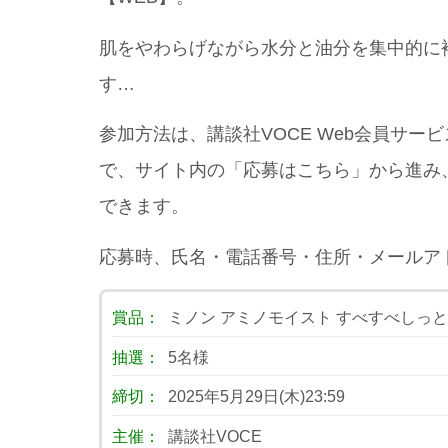
肌をやわらげながら水分と油分を集中的に
す…
参加方法は、講談社VOCE Web会員サ
で、サイト内の「応募はこちら」から進み
できます。
応募時、氏名・電話番号・住所・メールア
賞品：
ミノン アミノモイスト すべすべしっ
抽選：
5名様
締切：
2025年5月29日(木)23:59
主催：
講談社VOCE