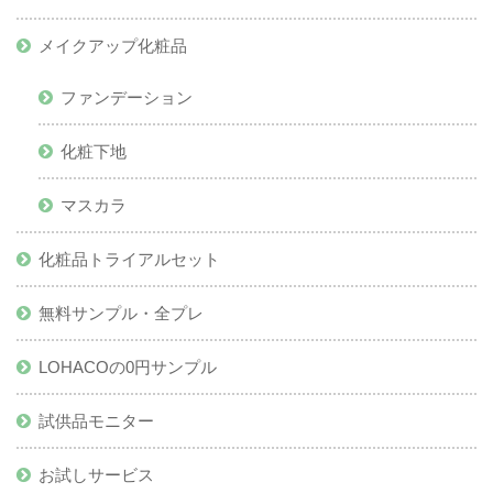
メイクアップ化粧品
ファンデーション
化粧下地
マスカラ
化粧品トライアルセット
無料サンプル・全プレ
LOHACOの0円サンプル
試供品モニター
お試しサービス