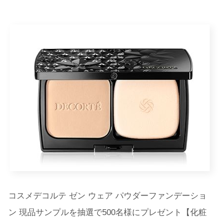
コスメデコルテ ゼン ウェア パウダーファンデーショ
ン 現品サンプルを抽選で500名様にプレゼント【化粧