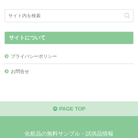
サイトについて
プライバシーポリシー
お問合せ
PAGE TOP
化粧品の無料サンプル・試供品情報