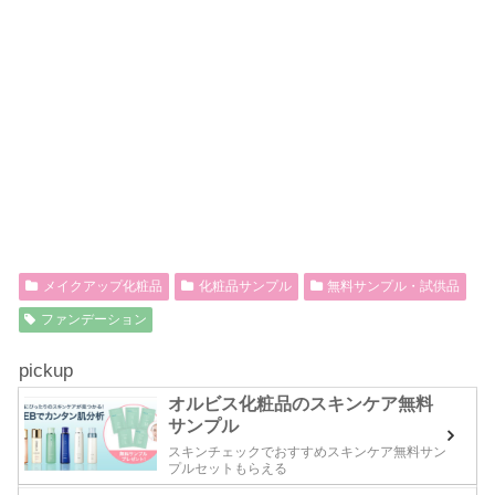
メイクアップ化粧品
化粧品サンプル
無料サンプル・試供品
ファンデーション
pickup
オルビス化粧品のスキンケア無料
サンプル
スキンチェックでおすすめスキンケア無料サン
プルセットもらえる