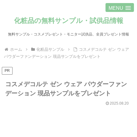
MENU
化粧品の無料サンプル・試供品情報
無料サンプル・コスメプレゼント・モニター試供品、全員プレゼント情報
ホーム
化粧品サンプル
コスメデコルテ ゼン ウェア
パウダーファンデーション 現品サンプルをプレゼント
PR
コスメデコルテ ゼン ウェア パウダーファン
デーション 現品サンプルをプレゼント
2025.08.20