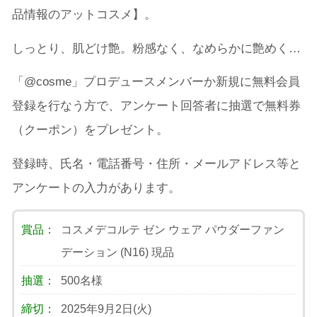
品情報のアットコスメ】。
しっとり、肌どけ艶。粉感なく、なめらかに艶めく…
「@cosme」プロデュースメンバーか新規に無料会員
登録を行なう方で、アンケート回答者に抽選で無料券
（クーポン）をプレゼント。
登録時、氏名・電話番号・住所・メールアドレス等と
アンケートの入力があります。
賞品：
コスメデコルテ ゼン ウェア パウダーファン
デーション (N16) 現品
抽選：
500名様
締切：
2025年9月2日(火)