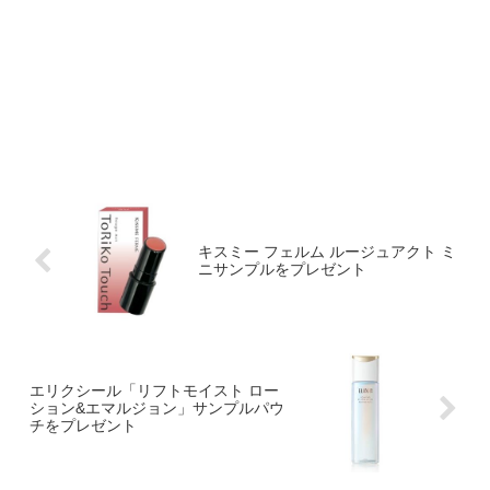
キスミー フェルム ルージュアクト ミ
ニサンプルをプレゼント
エリクシール「リフトモイスト ロー
ション&エマルジョン」サンプルパウ
チをプレゼント