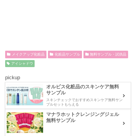
メイクアップ化粧品
化粧品サンプル
無料サンプル・試供品
アイシャドウ
pickup
オルビス化粧品のスキンケア無料
サンプル
スキンチェックでおすすめスキンケア無料サン
プルセットもらえる
マナラホットクレンジングジェル
無料サンプル