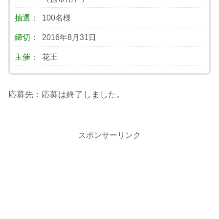
抽選：
100名様
締切：
2016年8月31日
主催：
花王
応募先：応募は終了しました。
スポンサーリンク