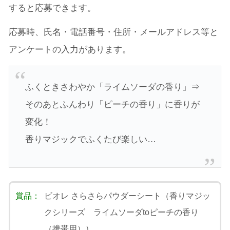
すると応募できます。
応募時、氏名・電話番号・住所・メールアドレス等と
アンケートの入力があります。
ふくときさわやか「ライムソーダの香り」⇒
そのあとふんわり「ピーチの香り」に香りが
変化！
香りマジックでふくたび楽しい…
賞品：
ビオレ さらさらパウダーシート（香りマジッ
クシリーズ ライムソーダtoピーチの香り
（携帯用））