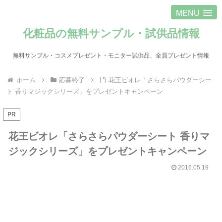
MENU
化粧品の無料サンプル・試供品情報
無料サンプル・コスメプレゼント・モニター試供品、全員プレゼント情報
ホーム
応募終了
花王ビオレ「さらさらパウダーシー
ト 香りマジックシリーズ」をプレゼントキャンペーン
PR
花王ビオレ「さらさらパウダーシート 香りマ
ジックシリーズ」をプレゼントキャンペーン
2016.05.19