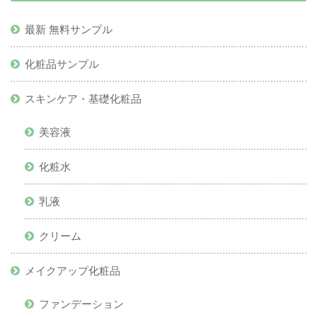
最新 無料サンプル
化粧品サンプル
スキンケア・基礎化粧品
美容液
化粧水
乳液
クリーム
メイクアップ化粧品
ファンデーション