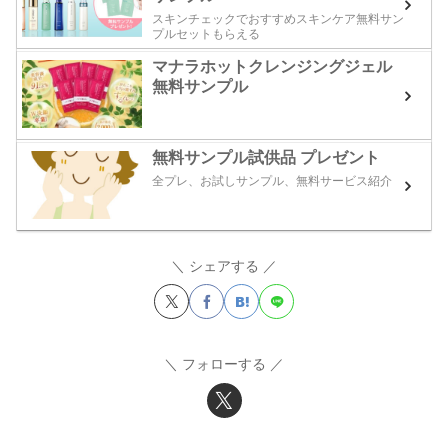
スキンチェックでおすすめスキンケア無料サン
プルセットもらえる
マナラホットクレンジングジェル
無料サンプル
無料サンプル試供品 プレゼント
全プレ、お試しサンプル、無料サービス紹介
シェアする
フォローする