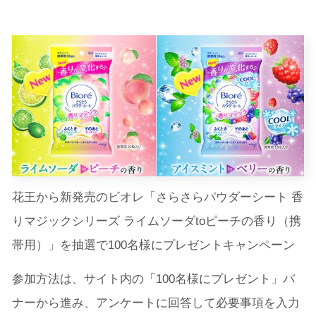
花王から新発売のビオレ「さらさらパウダーシート 香
りマジックシリーズ ライムソーダtoピーチの香り（携
帯用）」を抽選で100名様にプレゼントキャンペーン
参加方法は、サイト内の「100名様にプレゼント」バ
ナーから進み、アンケートに回答して必要事項を入力