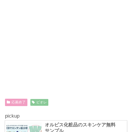
応募終了
ビオレ
pickup
オルビス化粧品のスキンケア無料
サンプル