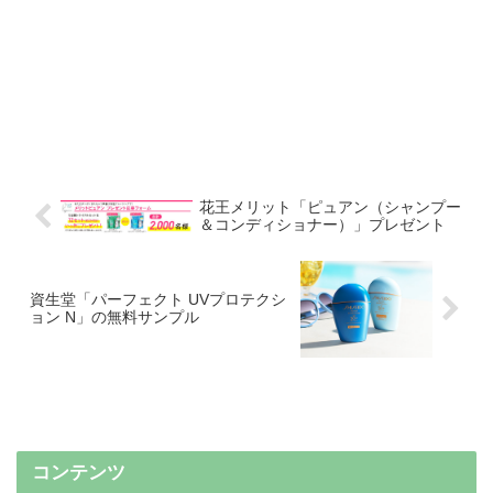
花王メリット「ピュアン（シャンプー
＆コンディショナー）」プレゼント
資生堂「パーフェクト UVプロテクシ
ョン N」の無料サンプル
コンテンツ