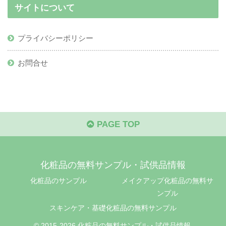
サイトについて
プライバシーポリシー
お問合せ
PAGE TOP
化粧品の無料サンプル・試供品情報
化粧品のサンプル
メイクアップ化粧品の無料サ
ンプル
スキンケア・基礎化粧品の無料サンプル
© 2015-2026 化粧品の無料サンプル・試供品情報.