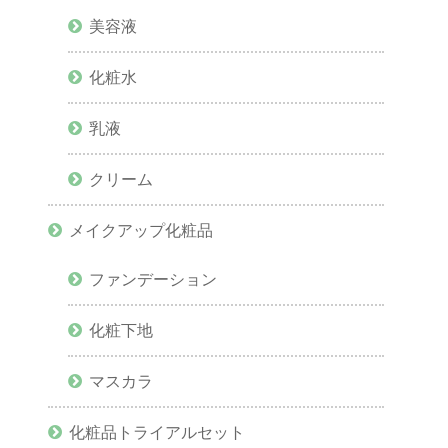
美容液
化粧水
乳液
クリーム
メイクアップ化粧品
ファンデーション
化粧下地
マスカラ
化粧品トライアルセット