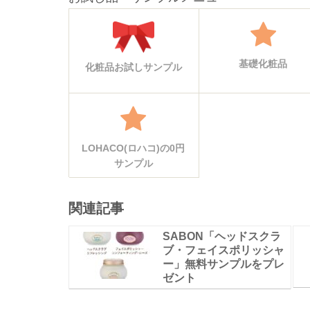
基礎化粧品
化粧品お試しサンプル
LOHACO(ロハコ)の0円
サンプル
関連記事
SABON「ヘッドスクラ
ブ・フェイスポリッシャ
ー」無料サンプルをプレ
ゼント