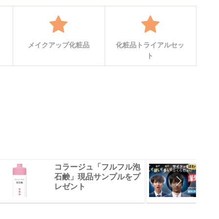
メイクアップ化粧品
化粧品トライアルセッ
ト
コラージュ「フルフル泡
石鹸」現品サンプルをプ
レゼント