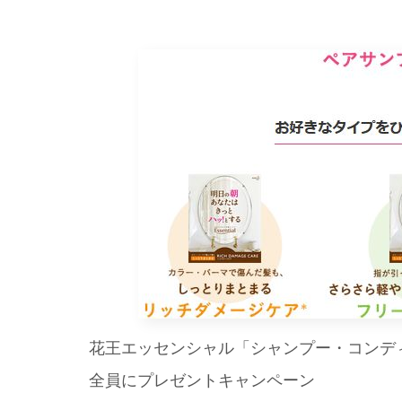
花王エッセンシャル「シャンプー・コンデ
全員にプレゼントキャンペーン