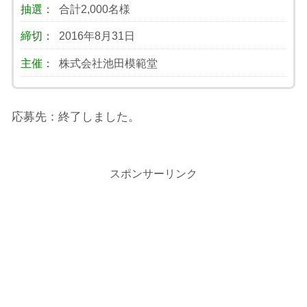
抽選：
合計2,000名様
締切：
2016年8月31日
主催：
株式会社池田模範堂
応募先：終了しました。
スポンサーリンク