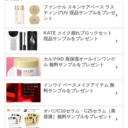
ファンケル スキンケアベース ラス
ティングUV 現品サンプルをプレゼ
ント
KATE メイク崩れブロックセット
現品サンプルをプレゼント
カルテHD 高保湿オールインワンゲ
ル 無料サンプルをプレゼント
インウイ ベースメイクアイテム 無
料サンプルをプレゼント
オバジC10セラム・C25セラム（美
容液）無料サンプルをプレゼント