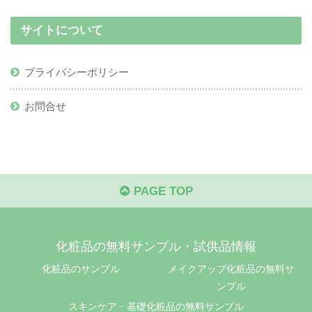
サイトについて
プライバシーポリシー
お問合せ
PAGE TOP
化粧品の無料サンプル・試供品情報
化粧品のサンプル
メイクアップ化粧品の無料サ
ンプル
スキンケア・基礎化粧品の無料サンプル