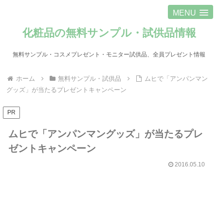
MENU
化粧品の無料サンプル・試供品情報
無料サンプル・コスメプレゼント・モニター試供品、全員プレゼント情報
ホーム
無料サンプル・試供品
ムヒで「アンパンマン
グッズ」が当たるプレゼントキャンペーン
PR
ムヒで「アンパンマングッズ」が当たるプレ
ゼントキャンペーン
2016.05.10