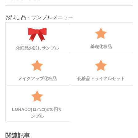
お試し品・サンプルメニュー
基礎化粧品
化粧品お試しサンプル
メイクアップ化粧品
化粧品トライアルセット
LOHACO(ロハコ)の0円サ
ンプル
関連記事