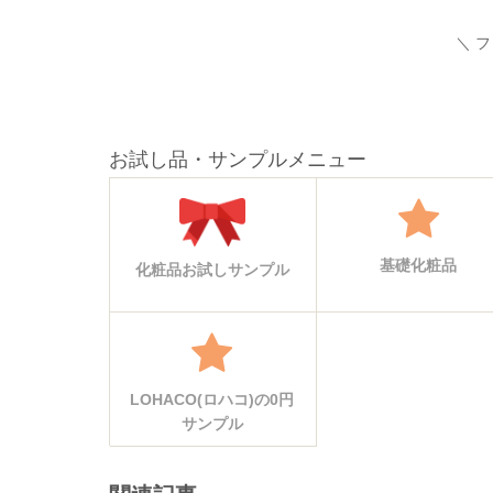
フ
お試し品・サンプルメニュー
基礎化粧品
化粧品お試しサンプル
LOHACO(ロハコ)の0円
サンプル