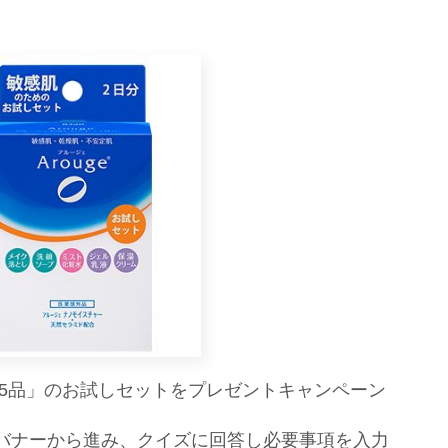
で5品」のお試しセットをプレゼントキャンペーン
バナーから進み、クイズに回答し必要事項を入力