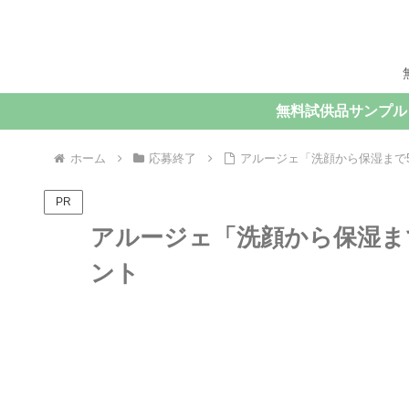
無料試供品サンプル
ホーム
応募終了
アルージェ「洗顔から保湿まで
PR
アルージェ「洗顔から保湿ま
ント