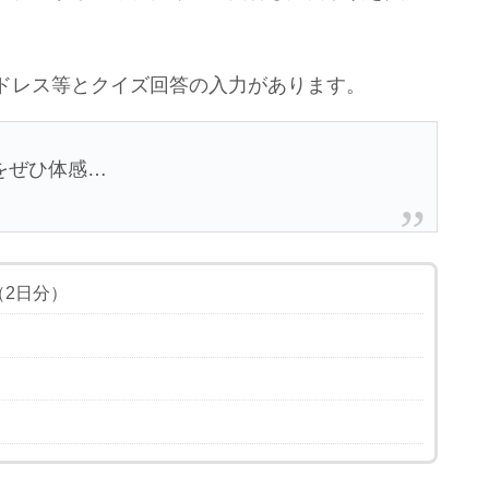
ドレス等とクイズ回答の入力があります。
をぜひ体感…
（2日分）