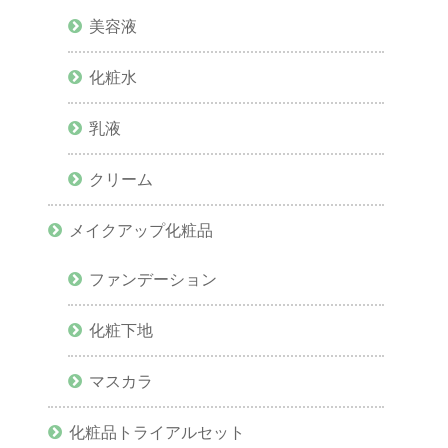
美容液
化粧水
乳液
クリーム
メイクアップ化粧品
ファンデーション
化粧下地
マスカラ
化粧品トライアルセット