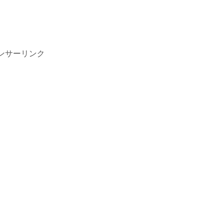
ンサーリンク