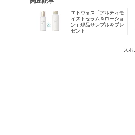
関連記事
エトヴォス「アルティモ
イストセラム＆ローショ
ン」現品サンプルをプレ
ゼント
スポ