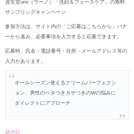
資生堂uno（ウーノ）「洗顔＆フェースケア」の無料
サンプリングキャンペーン
参加方法は、サイト内の「ご応募はこちらから」バナ
ーから進み、必要事項を入力すると応募できます。
応募時、氏名・電話番号・住所・メールアドレス等の
入力があります。
オールシーズン使えるクリームパーフェクシ
ョン、男性のベタつきカサつきのWの悩みに
ダイレクトにアプローチ
締切日