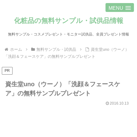
MENU
化粧品の無料サンプル・試供品情報
無料サンプル・コスメプレゼント・モニター試供品、全員プレゼント情報
ホーム
無料サンプル・試供品
資生堂uno（ウーノ）
「洗顔＆フェースケア」の無料サンプルプレゼント
PR
資生堂uno（ウーノ）「洗顔＆フェースケ
ア」の無料サンプルプレゼント
2016.10.13