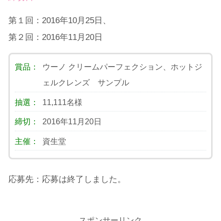
第１回：2016年10月25日、
第２回：2016年11月20日
賞品：
ウーノ クリームパーフェクション、ホットジ
ェルクレンズ サンプル
抽選：
11,111名様
締切：
2016年11月20日
主催：
資生堂
応募先：応募は終了しました。
スポンサーリンク