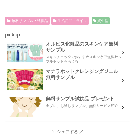
無料サンプル・試供品
生活用品・ライフ
資生堂
pickup
オルビス化粧品のスキンケア無料
サンプル
スキンチェックでおすすめスキンケア無料サン
プルセットもらえる
マナラホットクレンジングジェル
無料サンプル
無料サンプル試供品 プレゼント
全プレ、お試しサンプル、無料サービス紹介
シェアする