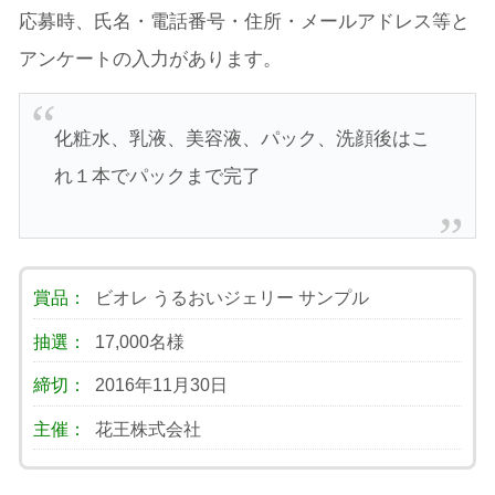
応募時、氏名・電話番号・住所・メールアドレス等と
アンケートの入力があります。
化粧水、乳液、美容液、パック、洗顔後はこ
れ１本でパックまで完了
賞品：
ビオレ うるおいジェリー サンプル
抽選：
17,000名様
締切：
2016年11月30日
主催：
花王株式会社