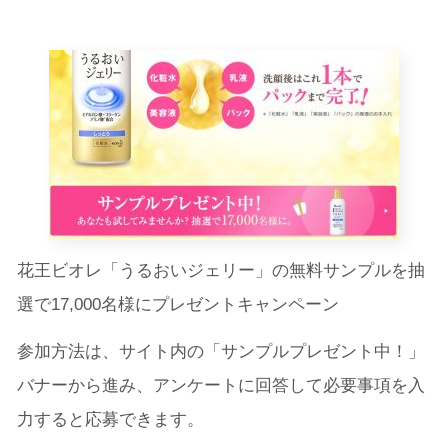
花王ビオレ「うるおいジェリー」の無料サンプルを抽
選で17,000名様にプレゼントキャンペーン
参加方法は、サイト内の「サンプルプレゼント中！」
バナーから進み、アンケートに回答して必要事項を入
力すると応募できます。