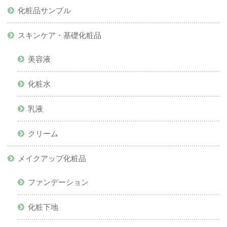
化粧品サンプル
スキンケア・基礎化粧品
美容液
化粧水
乳液
クリーム
メイクアップ化粧品
ファンデーション
化粧下地