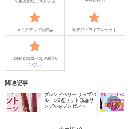
化粧品お試しサンプル
メイクアップ化粧品
化粧品トライアルセット
LOHACO(ロハコ)の0円サ
ンプル
関連記事
ブレンドベリー リップバ
ルーン2点セット 現品サ
ンプルをプレゼント
スポンサーリンク