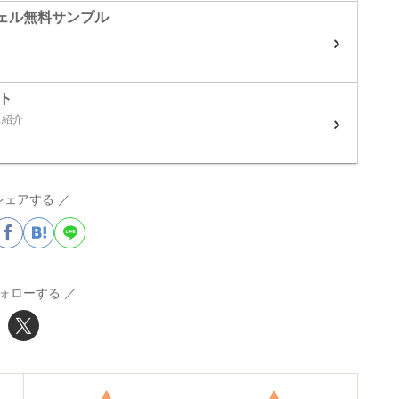
ェル無料サンプル
ト
ス紹介
シェアする
ォローする