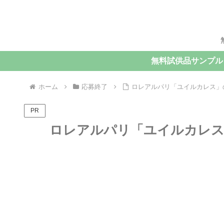
無料試供品サンプル
ホーム
応募終了
ロレアルパリ「ユイルカレス」
PR
ロレアルパリ「ユイルカレス