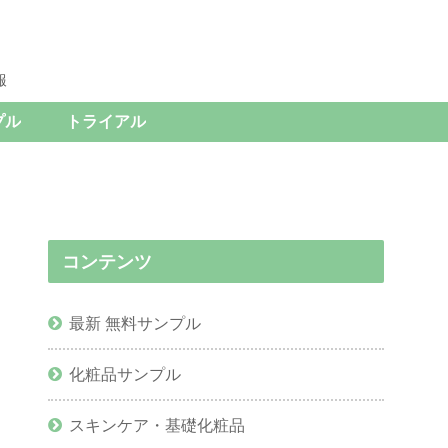
報
プル
トライアル
コンテンツ
最新 無料サンプル
化粧品サンプル
スキンケア・基礎化粧品