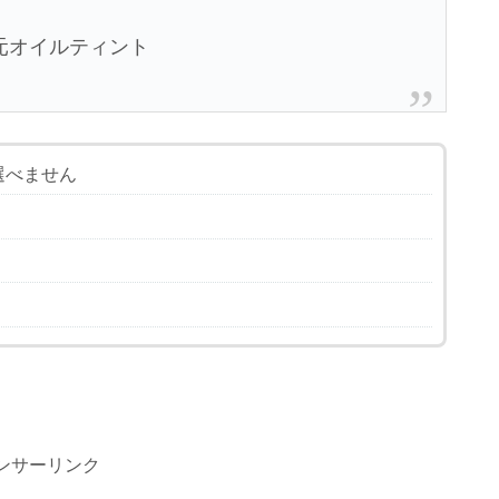
元オイルティント
選べません
ンサーリンク