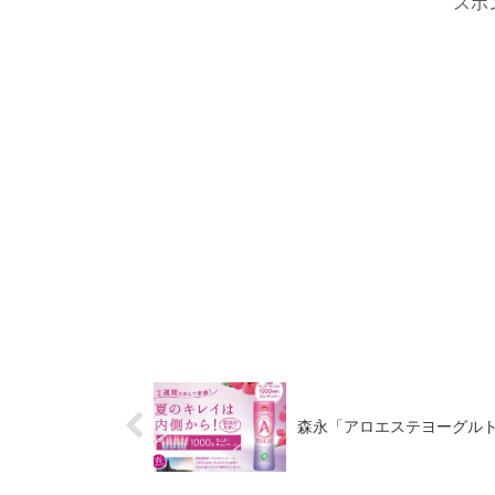
スポ
森永「アロエステヨーグルト