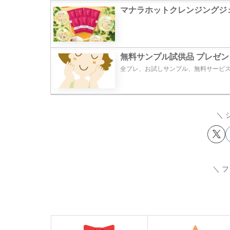
マナラホットクレンジングジ
無料サンプル試供品 プレゼン
全プレ、お試しサンプル、無料サービ
フ