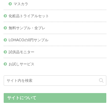
マスカラ
化粧品トライアルセット
無料サンプル・全プレ
LOHACOの0円サンプル
試供品モニター
お試しサービス
サイトについて