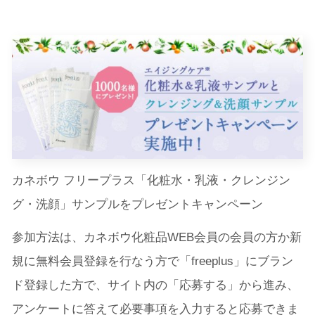
カネボウ フリープラス「化粧水・乳液・クレンジン
グ・洗顔」サンプルをプレゼントキャンペーン
参加方法は、カネボウ化粧品WEB会員の会員の方か新
規に無料会員登録を行なう方で「freeplus」にブラン
ド登録した方で、サイト内の「応募する」から進み、
アンケートに答えて必要事項を入力すると応募できま