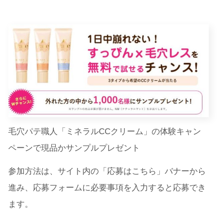
毛穴パテ職人「ミネラルCCクリーム」の体験キャン
ペーンで現品かサンプルプレゼント
参加方法は、サイト内の「応募はこちら」バナーから
進み、応募フォームに必要事項を入力すると応募でき
ます。