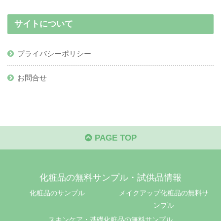
サイトについて
プライバシーポリシー
お問合せ
PAGE TOP
化粧品の無料サンプル・試供品情報
化粧品のサンプル
メイクアップ化粧品の無料サ
ンプル
スキンケア・基礎化粧品の無料サンプル