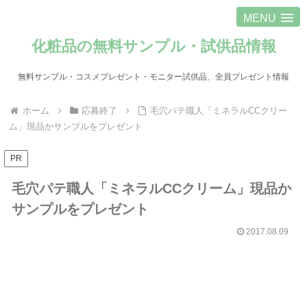
MENU
化粧品の無料サンプル・試供品情報
無料サンプル・コスメプレゼント・モニター試供品、全員プレゼント情報
ホーム
応募終了
毛穴パテ職人「ミネラルCCクリー
ム」現品かサンプルをプレゼント
PR
毛穴パテ職人「ミネラルCCクリーム」現品か
サンプルをプレゼント
2017.08.09