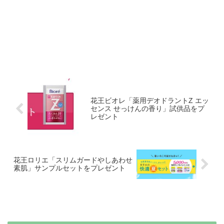
花王ビオレ「薬用デオドラントZ エッ
センス せっけんの香り」試供品をプ
レゼント
花王ロリエ「スリムガードやしあわせ
素肌」サンプルセットをプレゼント