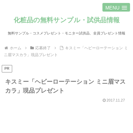
MENU
化粧品の無料サンプル・試供品情報
無料サンプル・コスメプレゼント・モニター試供品、全員プレゼント情報
ホーム
応募終了
キスミー「ヘビーローテーション ミ
ニ眉マスカラ」現品プレゼント
PR
キスミー「ヘビーローテーション ミニ眉マス
カラ」現品プレゼント
2017.11.27