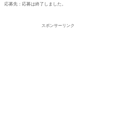
応募先：応募は終了しました。
スポンサーリンク