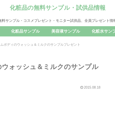
化粧品の無料サンプル・試供品情報
無料サンプル・コスメプレゼント・モニター試供品、全員プレゼント情
化粧品サンプル
美容液サンプル
化粧水サン
イムボディのウォッシュ＆ミルクのサンプルプレゼント
のウォッシュ＆ミルクのサンプル
2015.08.18