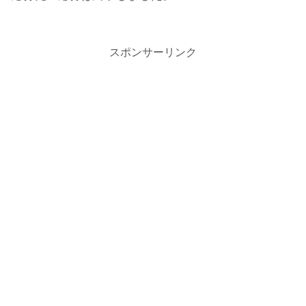
スポンサーリンク