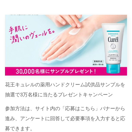
花王キュレルの薬用ハンドクリーム試供品サンプルを
抽選で3万名様に当たるプレゼントキャンペーン
参加方法は、サイト内の「応募はこちら」バナーから
進み、アンケートに回答して必要事項を入力すると応
募できます。