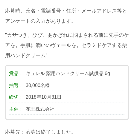
応募時、氏名・電話番号・住所・メールアドレス等と
アンケートの入力があります。
”カサつき、ひび、あかぎれに悩まされる前に先手のケ
アを。手肌に潤いのヴェールを。セラミドケアする薬
用ハンドクリーム”
賞品：
キュレル 薬用ハンドクリーム試供品 6g
抽選：
30,000名様
締切：
2018年10月31日
主催：
花王株式会社
応募先：応募は終了しました。