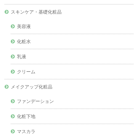
スキンケア・基礎化粧品
美容液
化粧水
乳液
クリーム
メイクアップ化粧品
ファンデーション
化粧下地
マスカラ