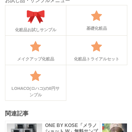
お試し品・サンプルメニュー
基礎化粧品
化粧品お試しサンプル
メイクアップ化粧品
化粧品トライアルセット
LOHACO(ロハコ)の0円サ
ンプル
関連記事
ONE BY KOSE「メラノ
ショット W」無料サンプ