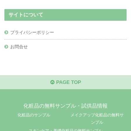
サイトについて
プライバシーポリシー
お問合せ
PAGE TOP
化粧品の無料サンプル・試供品情報
化粧品のサンプル
メイクアップ化粧品の無料サ
ンプル
スキンケア・基礎化粧品の無料サンプル