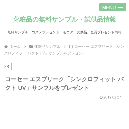
MENU
化粧品の無料サンプル・試供品情報
無料サンプル・コスメプレゼント・モニター試供品、全員プレゼント情報
ホーム
化粧品サンプル
コーセー エスプリーク「シン
クロフィット パクト UV」サンプルをプレゼント
PR
コーセー エスプリーク「シンクロフィット パ
クト UV」サンプルをプレゼント
2019.02.27