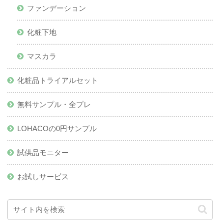
ファンデーション
化粧下地
マスカラ
化粧品トライアルセット
無料サンプル・全プレ
LOHACOの0円サンプル
試供品モニター
お試しサービス