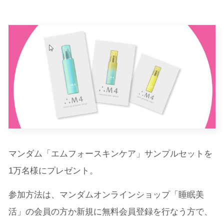
マンダム「エムフォースキンケア」サンプルセットを
1万名様にプレゼント。
参加方法は、マンダムオンラインショップ「睡眠美
活」の会員の方か新規に無料会員登録を行なう方で、