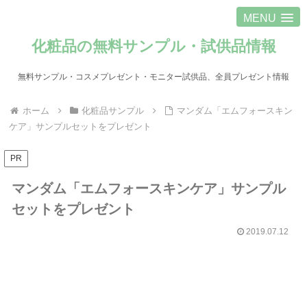
MENU
化粧品の無料サンプル・試供品情報
無料サンプル・コスメプレゼント・モニター試供品、全員プレゼント情報
ホーム
化粧品サンプル
マンダム「エムフォースキン
ケア」サンプルセットをプレゼント
PR
マンダム「エムフォースキンケア」サンプル
セットをプレゼント
2019.07.12