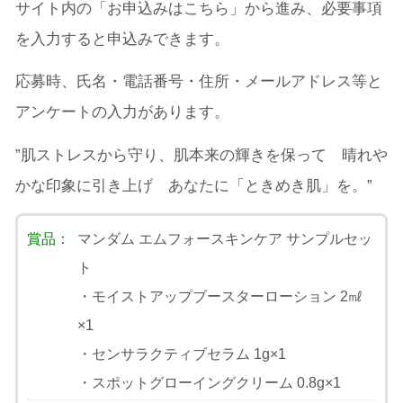
サイト内の「お申込みはこちら」から進み、必要事項
を入力すると申込みできます。
応募時、氏名・電話番号・住所・メールアドレス等と
アンケートの入力があります。
”肌ストレスから守り、肌本来の輝きを保って 晴れや
かな印象に引き上げ あなたに「ときめき肌」を。”
賞品：
マンダム エムフォースキンケア サンプルセッ
ト
・モイストアップブースターローション 2㎖
×1
・センサラクティブセラム 1g×1
・スポットグローイングクリーム 0.8g×1