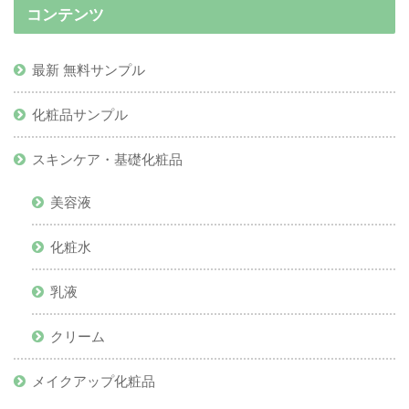
コンテンツ
最新 無料サンプル
化粧品サンプル
スキンケア・基礎化粧品
美容液
化粧水
乳液
クリーム
メイクアップ化粧品