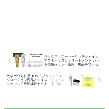
ラックス「スーパーリッチシャイン
アフターサロントリートメント カッ
ト後用orカラー後用」現品をプレゼン
ト
カネボウ化粧品DEW「ブライトニン
グローション現品＆モイストリフトエ
ッセンス７日間体験セット」をプレゼ
ント