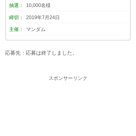
抽選：
10,000名様
締切：
2019年7月24日
主催：
マンダム
応募先：応募は終了しました。
スポンサーリンク