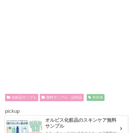
化粧品サンプル
無料サンプル・試供品
美容液
pickup
オルビス化粧品のスキンケア無料
サンプル
スキンチェックでおすすめスキンケア無料サン