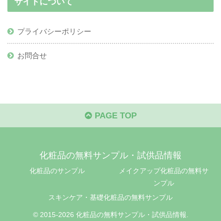
サイトについて
プライバシーポリシー
お問合せ
PAGE TOP
化粧品の無料サンプル・試供品情報
化粧品のサンプル
メイクアップ化粧品の無料サ
ンプル
スキンケア・基礎化粧品の無料サンプル
© 2015-2026 化粧品の無料サンプル・試供品情報.