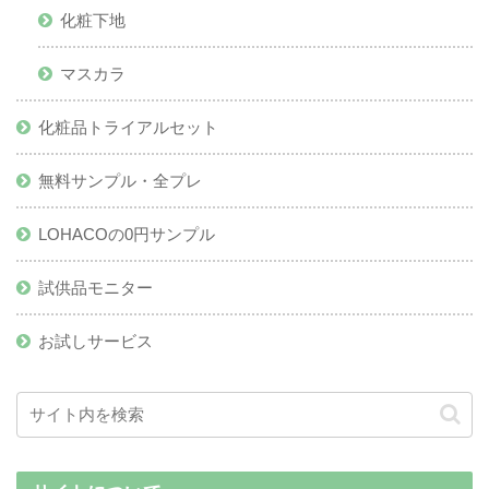
化粧下地
マスカラ
化粧品トライアルセット
無料サンプル・全プレ
LOHACOの0円サンプル
試供品モニター
お試しサービス