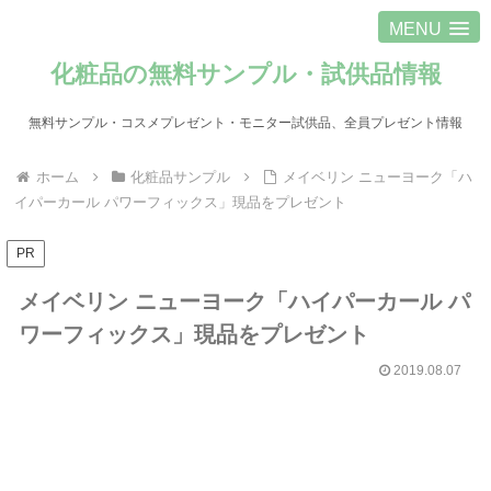
MENU
化粧品の無料サンプル・試供品情報
無料サンプル・コスメプレゼント・モニター試供品、全員プレゼント情報
ホーム
化粧品サンプル
メイベリン ニューヨーク「ハ
イパーカール パワーフィックス」現品をプレゼント
PR
メイベリン ニューヨーク「ハイパーカール パ
ワーフィックス」現品をプレゼント
2019.08.07