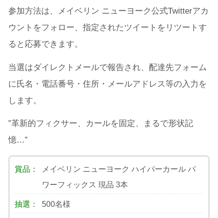
参加方法は、メイベリン ニューヨーク公式Twitterアカ
ウントをフォロー、指定されたツイートをリツートす
ると応募できます。
当選はダイレクトメールで報告され、配達先フォーム
に氏名・電話番号・住所・メールアドレス等の入力を
します。
”革新的フィクサー、カールを固定、まるで形状記
憶…”
賞品：
メイベリン ニューヨーク ハイパーカール パ
ワーフィックス 現品 3本
抽選：
500名様