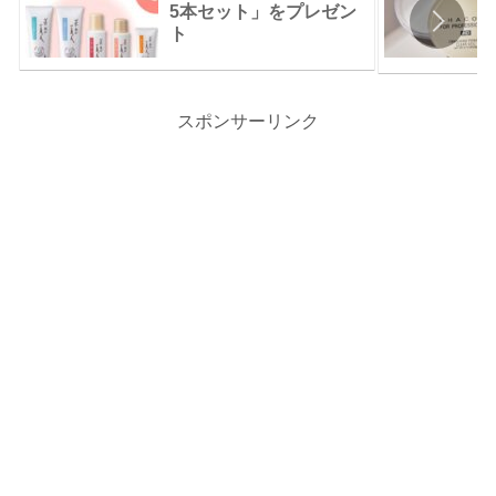
5本セット」をプレゼン
ト
スポンサーリンク