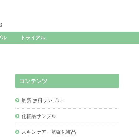
報
プル
トライアル
コンテンツ
最新 無料サンプル
化粧品サンプル
スキンケア・基礎化粧品