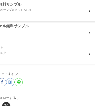
無料サンプル
無料サンプルセットもらえる
ェル無料サンプル
ト
ス紹介
シェアする
ォローする