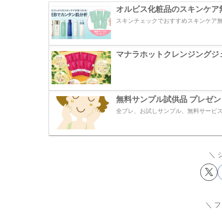
オルビス化粧品のスキンケア
スキンチェックでおすすめスキンケア
マナラホットクレンジングジ
無料サンプル試供品 プレゼン
全プレ、お試しサンプル、無料サービ
フ