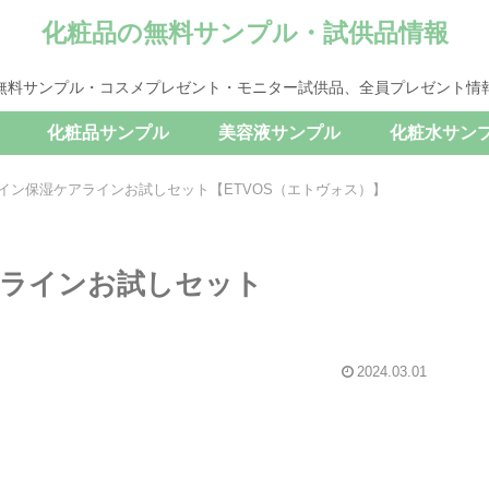
化粧品の無料サンプル・試供品情報
無料サンプル・コスメプレゼント・モニター試供品、全員プレゼント情
化粧品サンプル
美容液サンプル
化粧水サン
イン保湿ケアラインお試しセット【ETVOS（エトヴォス）】
ラインお試しセット
2024.03.01