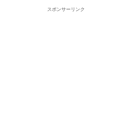
スポンサーリンク