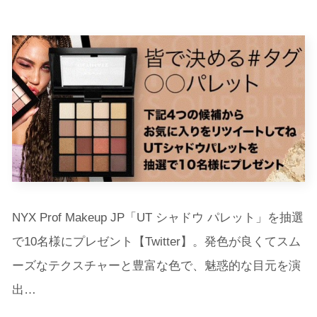
NYX Prof Makeup JP「UT シャドウ パレット」を抽選
で10名様にプレゼント【Twitter】。発色が良くてスム
ーズなテクスチャーと豊富な色で、魅惑的な目元を演
出…