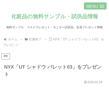
MENU
化粧品の無料サンプル・試供品情報
無料サンプル・コスメプレゼント・モニター試供品、全員プレゼント情報
ホーム
応募終了
NYX「UT シャドウ パレット03」を
プレゼント
PR
NYX「UT シャドウ パレット03」をプレゼン
ト
2020.02.26