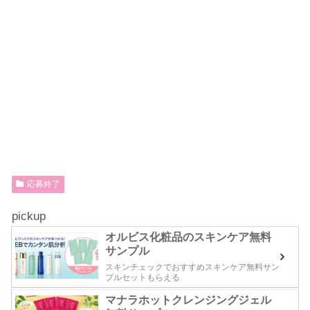
応募終了
pickup
オルビス化粧品のスキンケア無料
サンプル
スキンチェックでおすすめスキンケア無料サン
プルセットもらえる
マナラホットクレンジングジェル