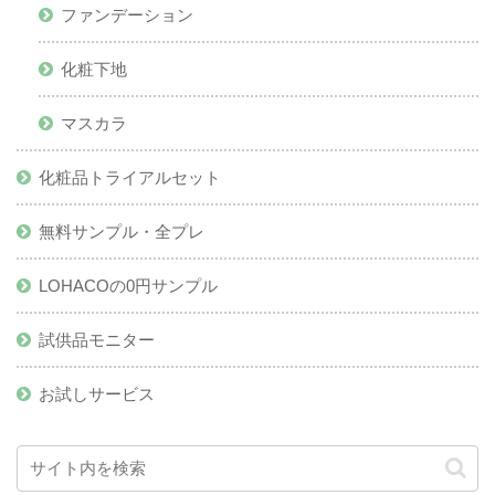
ファンデーション
化粧下地
マスカラ
化粧品トライアルセット
無料サンプル・全プレ
LOHACOの0円サンプル
試供品モニター
お試しサービス