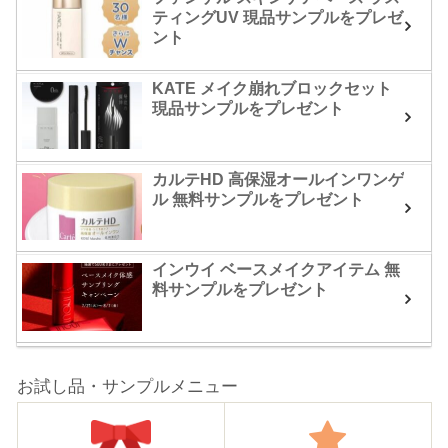
ティングUV 現品サンプルをプレゼ
ント
KATE メイク崩れブロックセット
現品サンプルをプレゼント
カルテHD 高保湿オールインワンゲ
ル 無料サンプルをプレゼント
インウイ ベースメイクアイテム 無
料サンプルをプレゼント
お試し品・サンプルメニュー