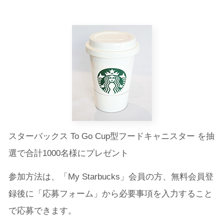
スターバックス To Go Cup型フードキャニスター を抽
選で合計1000名様にプレゼント
参加方法は、「My Starbucks」会員の方、無料会員登
録後に「応募フォーム」から必要事項を入力すること
で応募できます。