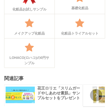
基礎化粧品
化粧品お試しサンプル
メイクアップ化粧品
化粧品トライアルセット
LOHACO(ロハコ)の0円サ
ンプル
関連記事
花王ロリエ「スリムガー
ドやしあわせ素肌」サン
プルセットをプレゼント