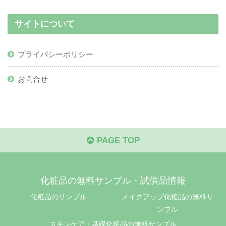
サイトについて
プライバシーポリシー
お問合せ
PAGE TOP
化粧品の無料サンプル・試供品情報
化粧品のサンプル
メイクアップ化粧品の無料サ
ンプル
スキンケア・基礎化粧品の無料サンプル