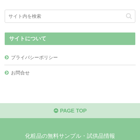
サイトについて
プライバシーポリシー
お問合せ
PAGE TOP
化粧品の無料サンプル・試供品情報