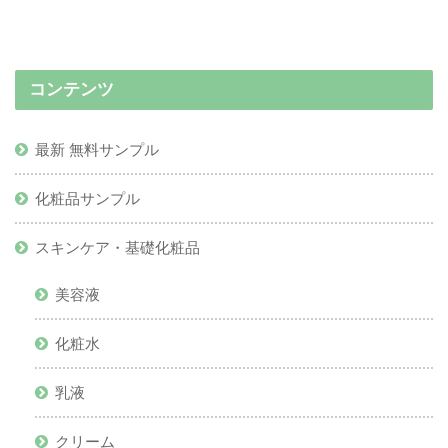
コンテンツ
最新 無料サンプル
化粧品サンプル
スキンケア・基礎化粧品
美容液
化粧水
乳液
クリーム