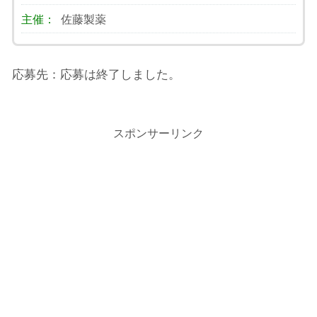
主催：
佐藤製薬
応募先：応募は終了しました。
スポンサーリンク