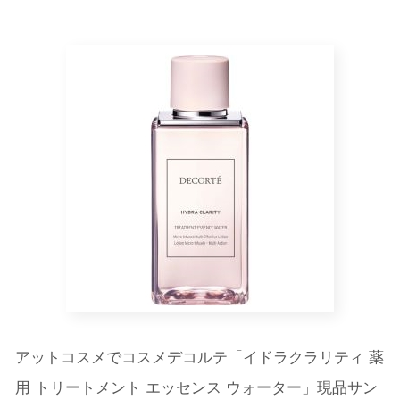
アットコスメでコスメデコルテ「イドラクラリティ 薬
用 トリートメント エッセンス ウォーター」現品サン