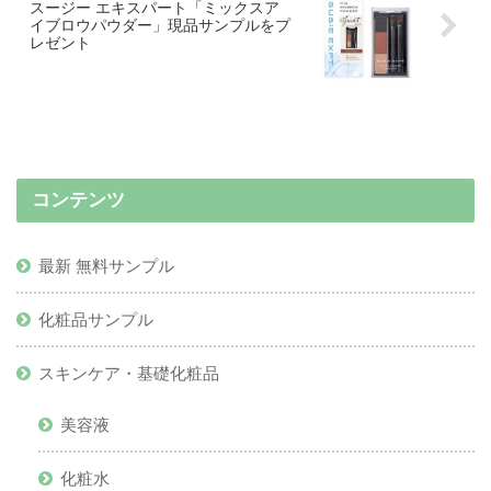
スージー エキスパート「ミックスア
イブロウパウダー」現品サンプルをプ
レゼント
コンテンツ
最新 無料サンプル
化粧品サンプル
スキンケア・基礎化粧品
美容液
化粧水