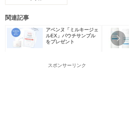
関連記事
アベンヌ「ミルキージェ
ルEX」パウチサンプル
をプレゼント
スポンサーリンク