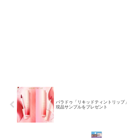
パラドゥ「リキッドティントリップ」
現品サンプルをプレゼント