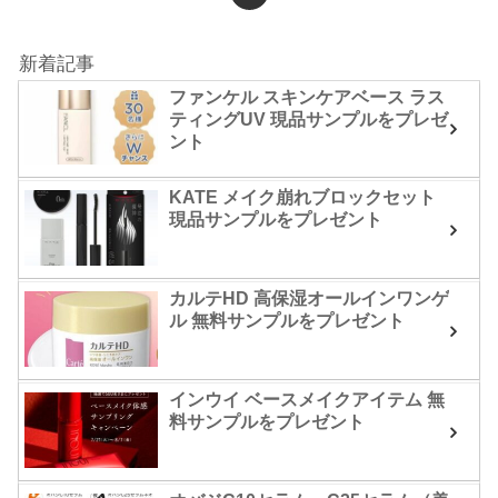
新着記事
ファンケル スキンケアベース ラス
ティングUV 現品サンプルをプレゼ
ント
KATE メイク崩れブロックセット
現品サンプルをプレゼント
カルテHD 高保湿オールインワンゲ
ル 無料サンプルをプレゼント
インウイ ベースメイクアイテム 無
料サンプルをプレゼント