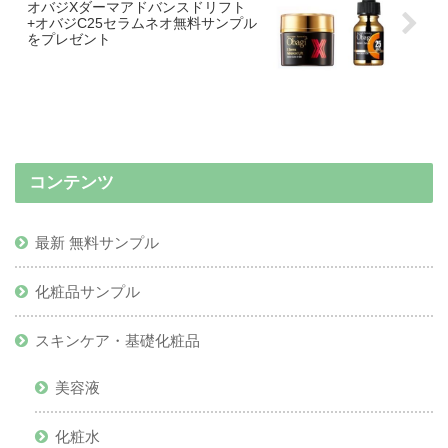
オバジXダーマアドバンスドリフト
+オバジC25セラムネオ無料サンプル
をプレゼント
コンテンツ
最新 無料サンプル
化粧品サンプル
スキンケア・基礎化粧品
美容液
化粧水