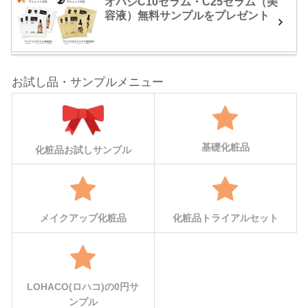
オバジC10セラム・C25セラム（美
容液）無料サンプルをプレゼント
お試し品・サンプルメニュー
基礎化粧品
化粧品お試しサンプル
メイクアップ化粧品
化粧品トライアルセット
LOHACO(ロハコ)の0円サ
ンプル