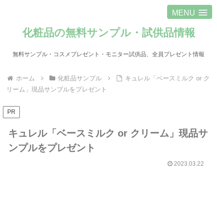
MENU
化粧品の無料サンプル・試供品情報
無料サンプル・コスメプレゼント・モニター試供品、全員プレゼント情報
ホーム
化粧品サンプル
キュレル「ベースミルク or ク
リーム」現品サンプルをプレゼント
PR
キュレル「ベースミルク or クリーム」現品サ
ンプルをプレゼント
2023.03.22