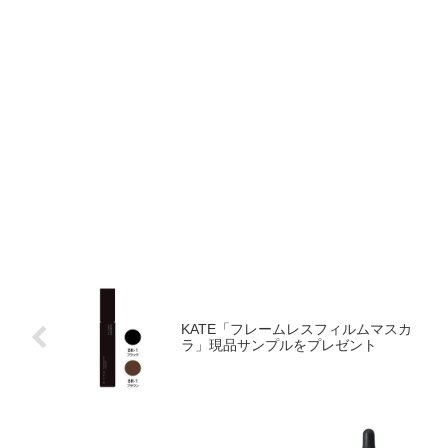
KATE「フレームレスフィルムマスカ
ラ」現品サンプルをプレゼント