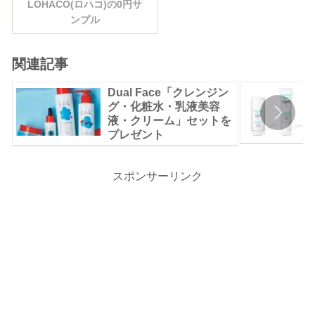
LOHACO(ロハコ)の0円サ
ンプル
関連記事
Dual Face「クレンジン
グ・化粧水・乳液美容
液・クリーム」セットを
プレゼント
スポンサーリンク