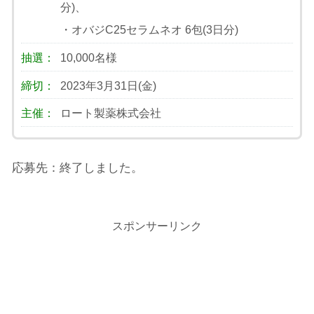
分)、
・オバジC25セラムネオ 6包(3日分)
抽選：
10,000名様
締切：
2023年3月31日(金)
主催：
ロート製薬株式会社
応募先：終了しました。
スポンサーリンク