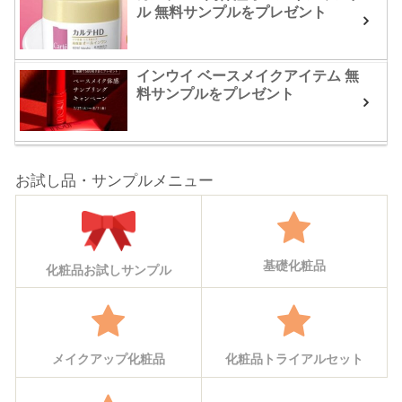
ル 無料サンプルをプレゼント
インウイ ベースメイクアイテム 無
料サンプルをプレゼント
お試し品・サンプルメニュー
基礎化粧品
化粧品お試しサンプル
メイクアップ化粧品
化粧品トライアルセット