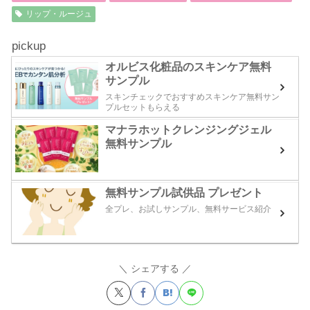
リップ・ルージュ
pickup
オルビス化粧品のスキンケア無料
サンプル
スキンチェックでおすすめスキンケア無料サン
プルセットもらえる
マナラホットクレンジングジェル
無料サンプル
無料サンプル試供品 プレゼント
全プレ、お試しサンプル、無料サービス紹介
シェアする