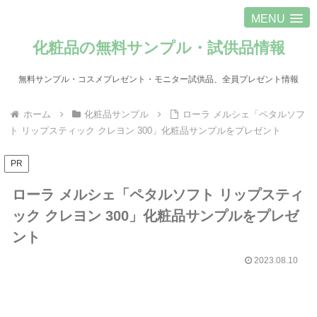
MENU
化粧品の無料サンプル・試供品情報
無料サンプル・コスメプレゼント・モニター試供品、全員プレゼント情報
ホーム
化粧品サンプル
ローラ メルシェ「ペタルソフ
ト リップスティック クレヨン 300」化粧品サンプルをプレゼント
PR
ローラ メルシェ「ペタルソフト リップスティ
ック クレヨン 300」化粧品サンプルをプレゼ
ント
2023.08.10