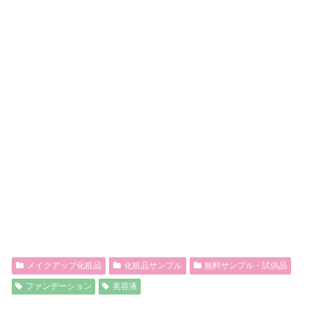
メイクアップ化粧品
化粧品サンプル
無料サンプル・試供品
ファンデーション
美容液