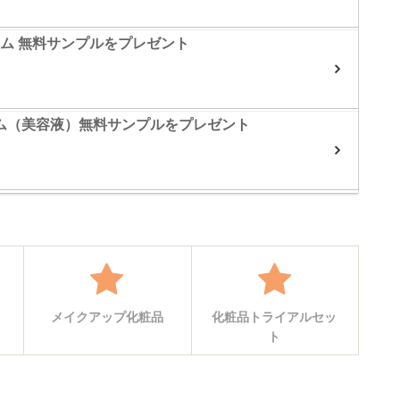
ム 無料サンプルをプレゼント
ラム（美容液）無料サンプルをプレゼント
メイクアップ化粧品
化粧品トライアルセッ
ト