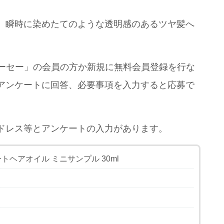
、瞬時に染めたてのような透明感のあるツヤ髪へ
コーセー」の会員の方か新規に無料会員登録を行な
アンケートに回答、必要事項を入力すると応募で
ドレス等とアンケートの入力があります。
トヘアオイル ミニサンプル 30ml