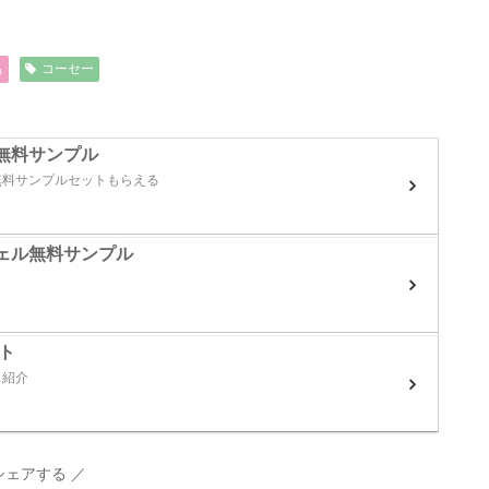
品
コーセー
無料サンプル
無料サンプルセットもらえる
ェル無料サンプル
ト
ス紹介
シェアする