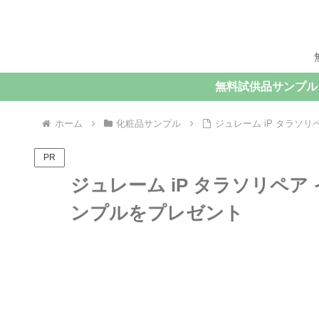
無料試供品サンプル
ホーム
化粧品サンプル
ジュレーム iP タラソ
PR
ジュレーム iP タラソリペ
ンプルをプレゼント