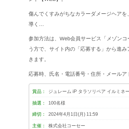
傷んでくすみがちなカラーダメージヘアを
導く…
参加方法は、Web会員サービス「メゾン
う方で、サイト内の「応募する」から進み
きます。
応募時、氏名・電話番号・住所・メールア
賞品：
ジュレーム iP タラソリペア イルミネー
抽選：
100名様
締切：
2024年4月1日(月) 11:59
主催：
株式会社コーセー