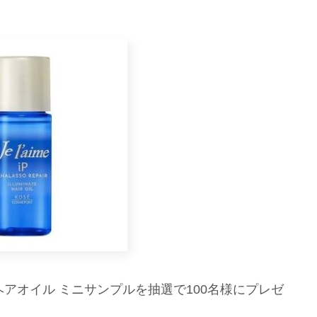
トヘアオイル ミニサンプルを抽選で100名様にプレゼ