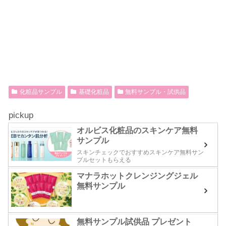
化粧品サンプル
基礎化粧品
無料サンプル・試供品
pickup
オルビス化粧品のスキンケア無料
サンプル
スキンチェックでおすすめスキンケア無料サン
プルセットもらえる
マナラホットクレンジングジェル
無料サンプル
無料サンプル試供品 プレゼント