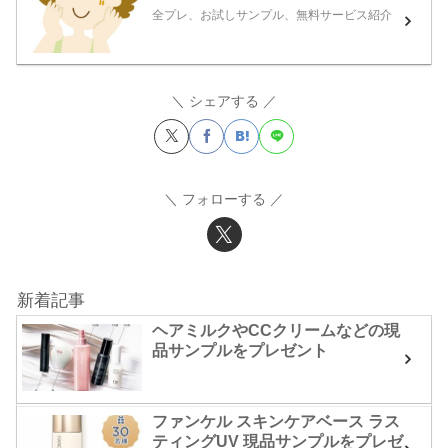
全プレ、お試しサンプル、無料サービス紹介
シェアする
フォローする
新着記事
ヘアミルクやCCクリームなどの現
品サンプルをプレゼント
ファンケル スキンケアベース ラス
ティングUV 現品サンプルをプレゼ