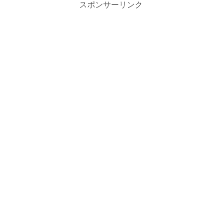
スポンサーリンク