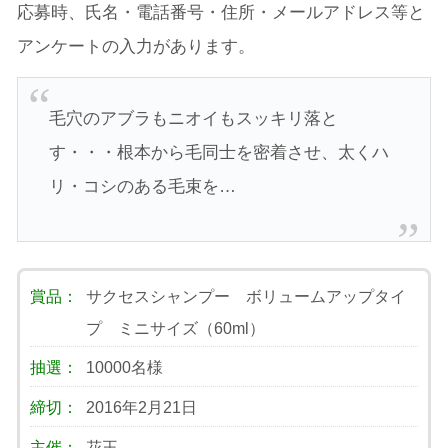
応募時、氏名・電話番号・住所・メールアドレス等と
アンケートの入力があります。
毛穴のアブラもニオイもスッキリ落と
す・・・根本から毛同士を密着させ、太くハ
リ・コシのある毛束を…
賞品：
サクセスシャンプー ボリュームアップタイ
プ ミニサイズ（60ml）
抽選：
10000名様
締切：
2016年2月21日
主催：
花王