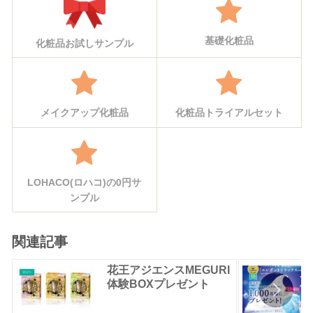
基礎化粧品
化粧品お試しサンプル
メイクアップ化粧品
化粧品トライアルセット
LOHACO(ロハコ)の0円サ
ンプル
関連記事
花王アジエンスMEGURI
体験BOXプレゼント