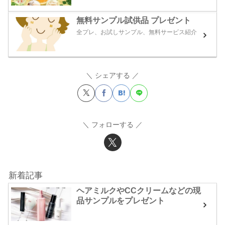
無料サンプル試供品 プレゼント
全プレ、お試しサンプル、無料サービス紹介
シェアする
フォローする
新着記事
ヘアミルクやCCクリームなどの現
品サンプルをプレゼント