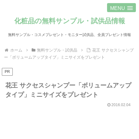
MENU
化粧品の無料サンプル・試供品情報
無料サンプル・コスメプレゼント・モニター試供品、全員プレゼント情報
ホーム
無料サンプル・試供品
花王 サクセスシャンプ
ー「ボリュームアップタイプ」ミニサイズをプレゼント
PR
花王 サクセスシャンプー「ボリュームアップ
タイプ」ミニサイズをプレゼント
2016.02.04