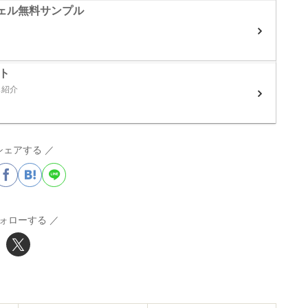
ェル無料サンプル
ト
ス紹介
シェアする
ォローする