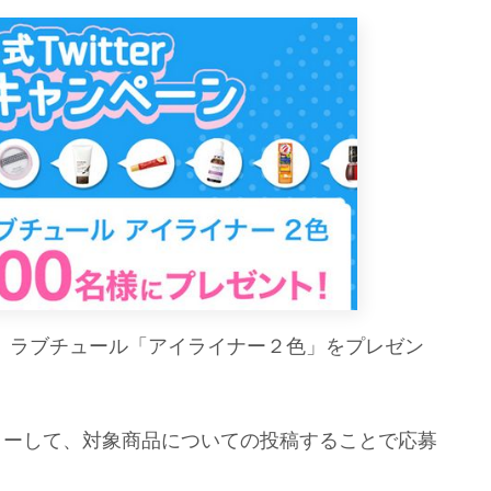
ンにて、ラブチュール「アイライナー２色」をプレゼン
フォローして、対象商品についての投稿することで応募