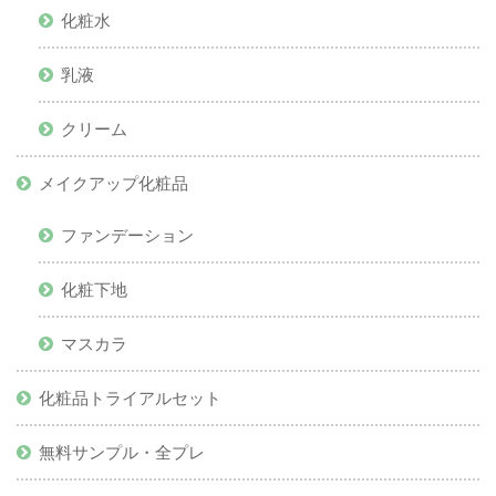
化粧水
乳液
クリーム
メイクアップ化粧品
ファンデーション
化粧下地
マスカラ
化粧品トライアルセット
無料サンプル・全プレ