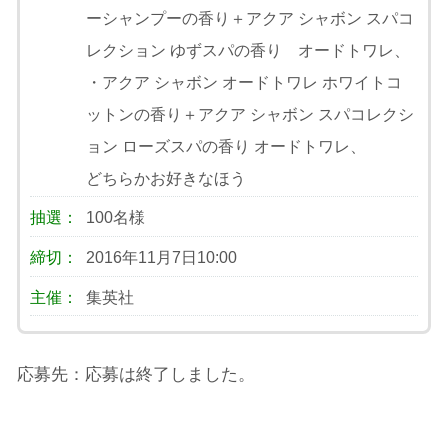
ーシャンプーの香り＋アクア シャボン スパコ
レクション ゆずスパの香り オードトワレ、
・アクア シャボン オードトワレ ホワイトコ
ットンの香り＋アクア シャボン スパコレクシ
ョン ローズスパの香り オードトワレ、
どちらかお好きなほう
抽選：
100名様
締切：
2016年11月7日10:00
主催：
集英社
応募先：応募は終了しました。