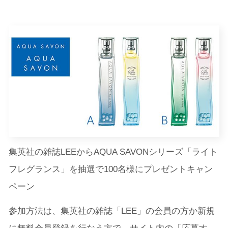
集英社の雑誌LEEからAQUA SAVONシリーズ「ライト
フレグランス」を抽選で100名様にプレゼントキャン
ペーン
参加方法は、集英社の雑誌「LEE」の会員の方か新規