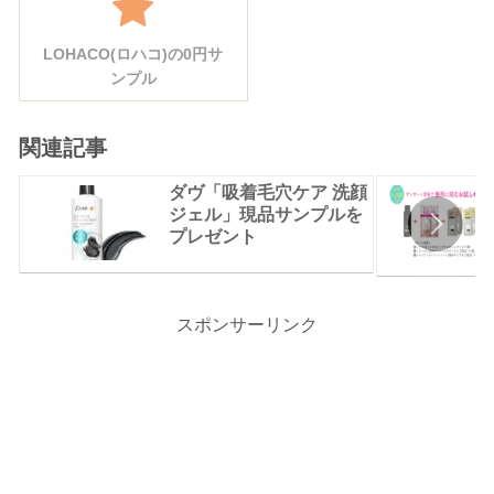
LOHACO(ロハコ)の0円サ
ンプル
関連記事
ダヴ「吸着毛穴ケア 洗顔
ジェル」現品サンプルを
プレゼント
スポンサーリンク