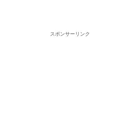
スポンサーリンク