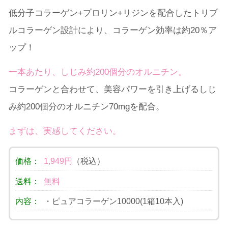
低分子コラーゲン+プロリン+リジンを配合したトリプ
ルコラーゲン設計により、コラーゲン効率は約20％ア
ップ！
一本あたり、しじみ約200個分のオルニチン。
コラーゲンと合わせて、美容パワーを引き上げるしじ
み約200個分のオルニチン70mgを配合。
まずは、実感してください。
価格：
1,949円
（税込）
送料：
無料
内容：
・ピュアコラーゲン10000(1箱10本入)