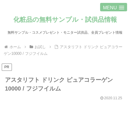
MENU
化粧品の無料サンプル・試供品情報
無料サンプル・コスメプレゼント・モニター試供品、全員プレゼント情報
ホーム
お試し
アスタリフト ドリンク ピュアコラー
ゲン10000 / フジフイルム
PR
アスタリフト ドリンク ピュアコラーゲン
10000 / フジフイルム
2020.11.25