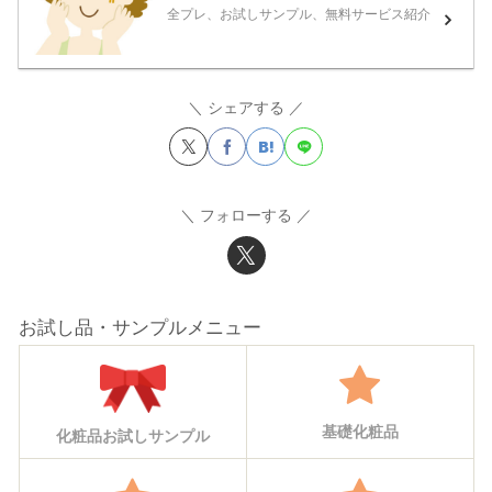
全プレ、お試しサンプル、無料サービス紹介
シェアする
フォローする
お試し品・サンプルメニュー
基礎化粧品
化粧品お試しサンプル