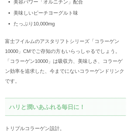
美容パワー「オルニチン」配合
美味しいピーチヨーグルト味
たっぷり10,000mg
富士フイルムのアスタリフトシリーズ「コラーゲン
10000」CMでご存知の方もいらっしゃるでしょう。
「コラーゲン10000」は吸収力、美味しさ、コラーゲ
ン効率を追求した、今までにないコラーゲンドリンク
です。
ハリと潤いあふれる毎日に！
トリプルコラーゲン設計。