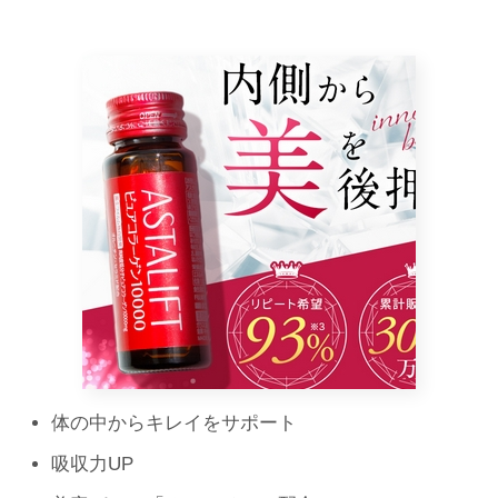
体の中からキレイをサポート
吸収力UP